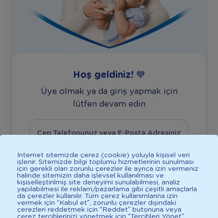
Bebeğim Var
Devam Et
Devam Et
E-Posta Adresiniz
Her iki seçeneği de işaretleyebilirsiniz.
* ile işaretli yerler zorunludur.
Cep Telefonunuz
Hoş geldiniz! 💙
Üye olmak ya da giriş yapmak için
Şifreniz
lütfen devam edin
Devam Et
Kişisel verilerinizin işlenmesine ilişkin
Cep Telefonunuz veya E-Posta Adresiniz
aydınlatma metnine
linkten ulaşabilirsiniz
.
İnternet sitemizde çerez (cookie) yoluyla kişisel veri
Aydınlatma metnine her zaman websitesi
işlenir. Sitemizde bilgi toplumu hizmetlerinin sunulması
için gerekli olan zorunlu çerezler ile ayrıca izin vermeniz
veya mobil uygulama üzerinden
halinde sitemizin daha işlevsel kullanılması ve
kişiselleştirilmiş site deneyimi sunulabilmesi, analiz
erişebilirsiniz.
yapılabilmesi ile reklam/pazarlama gibi çeşitli amaçlarla
da çerezler kullanılır. Tüm çerez kullanımlarına izin
vermek için “Kabul et”, zorunlu çerezler dışındaki
Üyelik sözleşmesini
okudum, kabul
çerezleri reddetmek için “Reddet” butonuna veya
çerez tercihlerinizi yönetmek için “Tercihleri Yönet”