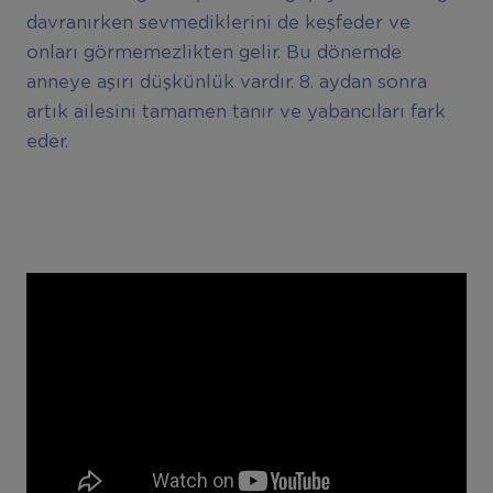
davranırken sevmediklerini de keşfeder ve
onları görmemezlikten gelir. Bu dönemde
anneye aşırı düşkünlük vardır. 8. aydan sonra
artık ailesini tamamen tanır ve yabancıları fark
eder.