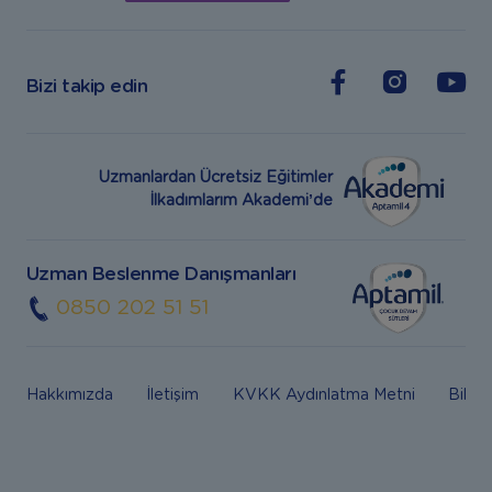
Bizi takip edin
Uzmanlardan Ücretsiz Eğitimler
İlkadımlarım Akademi’de
Uzman Beslenme Danışmanları
0850 202 51 51
Hakkımızda
İletişim
KVKK Aydınlatma Metni
Bilgi