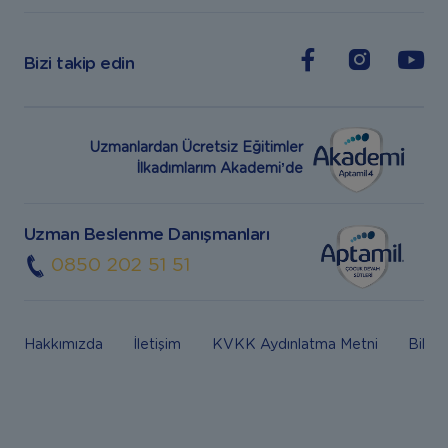
Bizi takip edin
Uzmanlardan Ücretsiz Eğitimler
İlkadımlarım Akademi’de
Uzman Beslenme Danışmanları
0850 202 51 51
Hakkımızda
İletişim
KVKK Aydınlatma Metni
Bilgi