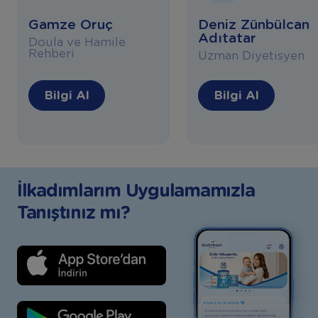
Gamze Oruç
Deniz Zünbülcan
Adıtatar
Doula ve Hamile
Rehberi
Uzman Diyetisyen
Bilgi Al
Bilgi Al
İlkadımlarım Uygulamamızla
Tanıştınız mı?