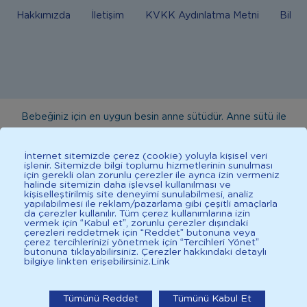
Hakkımızda
İletişim
KVKK Aydınlatma Metni
Bilgi
Bebeğiniz için en uygun besin anne sütüdür. Anne sütü ile
beslenmenin mümkün olmadığı durumlarda doktorunuza
danışınız. Bu sitede yayınlanan bilgiler hekim tavsiyesi
İnternet sitemizde çerez (cookie) yoluyla kişisel veri
işlenir. Sitemizde bilgi toplumu hizmetlerinin sunulması
yerine geçmez. En doğru bilgi için doktorunuza danışınız.
için gerekli olan zorunlu çerezler ile ayrıca izin vermeniz
halinde sitemizin daha işlevsel kullanılması ve
Sağlıklı yaşam için dengeli, çeşitli beslenilmelidir. *D vitamini
kişiselleştirilmiş site deneyimi sunulabilmesi, analiz
çocuklarda bağışıklık sisteminin normal işlevine katkıda
yapılabilmesi ile reklam/pazarlama gibi çeşitli amaçlarla
da çerezler kullanılır. Tüm çerez kullanımlarına izin
bulunur.
vermek için “Kabul et”, zorunlu çerezler dışındaki
çerezleri reddetmek için “Reddet” butonuna veya
çerez tercihlerinizi yönetmek için “Tercihleri Yönet”
butonuna tıklayabilirsiniz. Çerezler hakkındaki detaylı
bilgiye linkten erişebilirsiniz.
Link
2025 İlkadımlarım Her Hakkı Saklıdır.
İlkadımlarım: Bebek Gelişimi
Tümünü Reddet
Tümünü Kabul Et