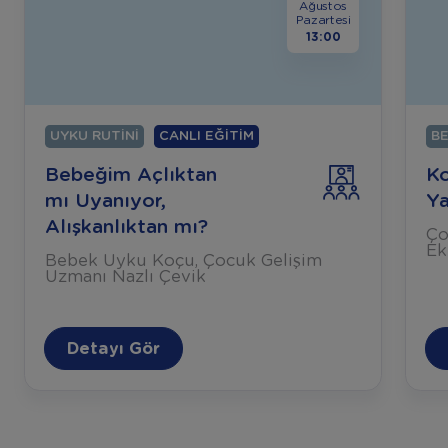
Ağustos
Pazartesi
13:00
UYKU RUTINI
CANLI EĞITIM
BE
Bebeğim Açlıktan
Ko
mı Uyanıyor,
Ya
Alışkanlıktan mı?
Ço
Ek
Bebek Uyku Koçu, Çocuk Gelişim
Uzmanı Nazlı Çevik
Detayı Gör