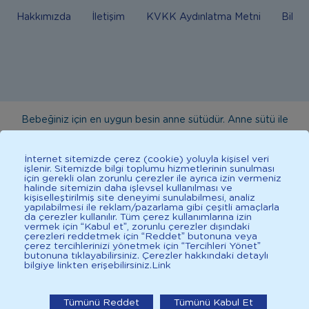
Hakkımızda
İletişim
KVKK Aydınlatma Metni
Bilgi
Bebeğiniz için en uygun besin anne sütüdür. Anne sütü ile
beslenmenin mümkün olmadığı durumlarda doktorunuza
danışınız. Bu sitede yayınlanan bilgiler hekim tavsiyesi
İnternet sitemizde çerez (cookie) yoluyla kişisel veri
işlenir. Sitemizde bilgi toplumu hizmetlerinin sunulması
yerine geçmez. En doğru bilgi için doktorunuza danışınız.
için gerekli olan zorunlu çerezler ile ayrıca izin vermeniz
halinde sitemizin daha işlevsel kullanılması ve
Sağlıklı yaşam için dengeli, çeşitli beslenilmelidir. *D vitamini
kişiselleştirilmiş site deneyimi sunulabilmesi, analiz
çocuklarda bağışıklık sisteminin normal işlevine katkıda
yapılabilmesi ile reklam/pazarlama gibi çeşitli amaçlarla
da çerezler kullanılır. Tüm çerez kullanımlarına izin
bulunur.
vermek için “Kabul et”, zorunlu çerezler dışındaki
çerezleri reddetmek için “Reddet” butonuna veya
çerez tercihlerinizi yönetmek için “Tercihleri Yönet”
butonuna tıklayabilirsiniz. Çerezler hakkındaki detaylı
bilgiye linkten erişebilirsiniz.
Link
İlkadımlarım: Bebek Gelişimi
2025 İlkadımlarım Her Hakkı Saklıdır.
İlkadımlarım'ı uygulamada
Tümünü Reddet
Tümünü Kabul Et