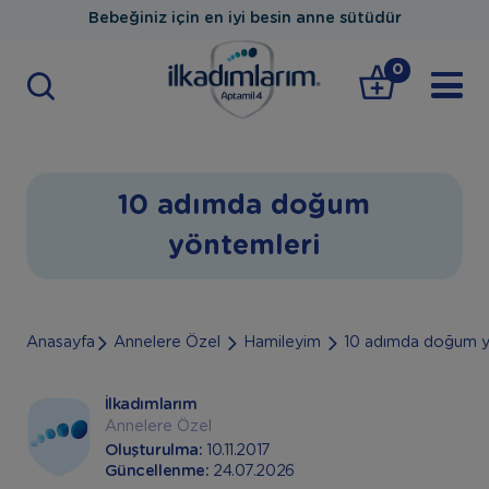
Bebeğiniz için en iyi besin anne sütüdür
0
10 adımda doğum
yöntemleri
Anasayfa
Annelere Özel
Hamileyim
10 adımda doğum y
İlkadımlarım
Annelere Özel
Oluşturulma:
10.11.2017
Güncellenme:
24.07.2026