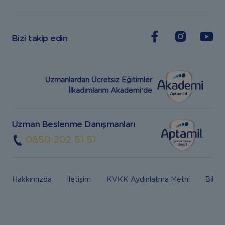
Bizi takip edin
Uzmanlardan Ücretsiz Eğitimler
İlkadımlarım Akademi’de
Uzman Beslenme Danışmanları
0850 202 51 51
Hakkımızda
İletişim
KVKK Aydınlatma Metni
Bilgi