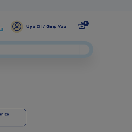
0
Üye Ol / Giriş Yap
ER
ınıza