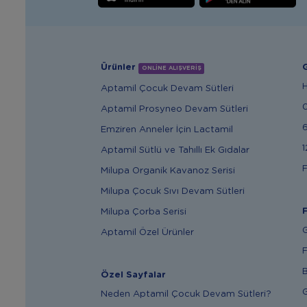
Ürünler
G
ONLİNE ALIŞVERİŞ
Aptamil Çocuk Devam Sütleri
Aptamil Prosyneo Devam Sütleri
6
Emziren Anneler İçin Lactamil
1
Aptamil Sütlü ve Tahıllı Ek Gıdalar
F
Milupa Organik Kavanoz Serisi
Milupa Çocuk Sıvı Devam Sütleri
F
Milupa Çorba Serisi
G
Aptamil Özel Ürünler
F
B
Özel Sayfalar
G
Neden Aptamil Çocuk Devam Sütleri?