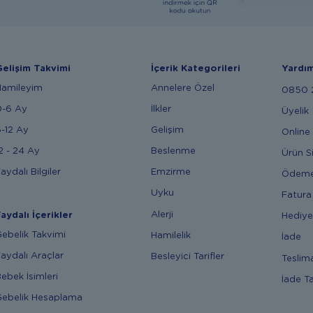
elişim Takvimi
İçerik Kategorileri
Yardı
Hamileyim
Annelere Özel
0850 2
0-6 Ay
İlkler
Üyelik
-12 Ay
Gelişim
Online 
2 - 24 Ay
Beslenme
Ürün S
aydalı Bilgiler
Emzirme
Ödem
Uyku
Fatura
Alerji
aydalı İçerikler
Hediye
ebelik Takvimi
Hamilelik
İade
aydalı Araçlar
Besleyici Tarifler
Teslim
ebek İsimleri
İade T
ebelik Hesaplama