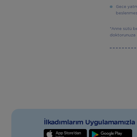
Gece yatma
beslenmesi 
*Anne sütü be
doktorunuza 
İlkadımlarım Uygulamamızla T