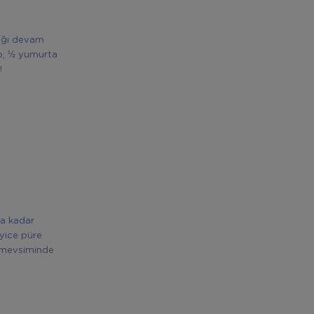
aşığı devam
do, ½ yumurta
!
ta kadar
 İyice püre
z mevsiminde