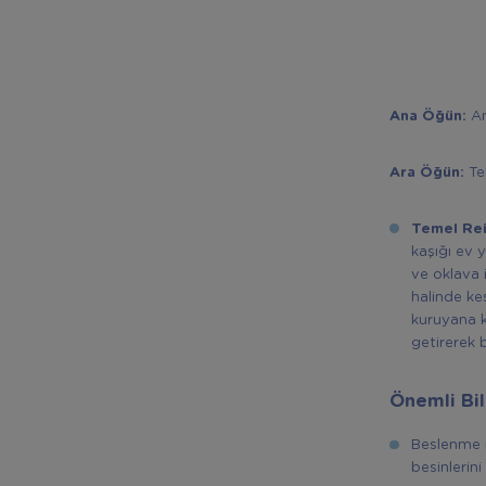
Ana Öğün:
An
Ara Öğün:
Te
Temel Rei
kaşığı ev 
ve oklava 
halinde kes
kuruyana k
getirerek b
Önemli Bil
Beslenme m
besinlerin