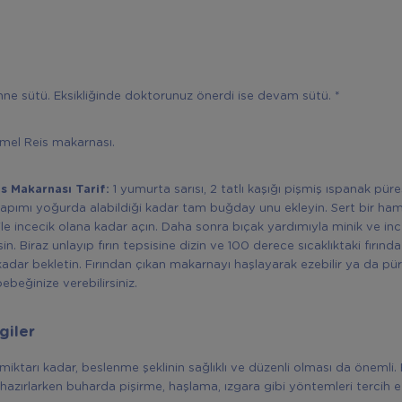
ne sütü. Eksikliğinde doktorunuz önerdi ise devam sütü. *
mel Reis makarnası.
s Makarnası Tarif:
1 yumurta sarısı, 2 tatlı kaşığı pişmiş ıspanak püres
yapımı yoğurda alabildiği kadar tam buğday unu ekleyin. Sert bir ham
ile incecik olana kadar açın. Daha sonra bıçak yardımıyla minik ve ince
in. Biraz unlayıp fırın tepsisine dizin ve 100 derece sıcaklıktaki fırında
adar bekletin. Fırından çıkan makarnayı haşlayarak ezebilir ya da pür
ebeğinize verebilirsiniz.
giler
iktarı kadar, beslenme şeklinin sağlıklı ve düzenli olması da önemli.
i hazırlarken buharda pişirme, haşlama, ızgara gibi yöntemleri tercih et