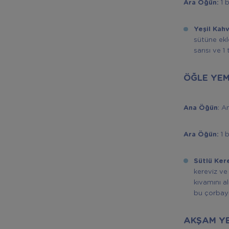
Ara Öğün:
1 
Yeşil Kahv
sütüne ekl
sarısı ve 1
ÖĞLE YEM
Ana Öğün
: A
Ara Öğün:
1 
Sütlü Kere
kereviz ve 
kıvamını a
bu çorbayı 
AKŞAM Y