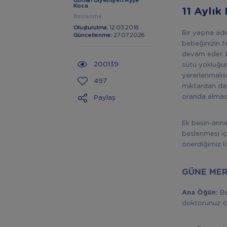
Uzman Diyetisyen Ayşe
Koca
11 Aylık
Beslenme
Oluşturulma:
12.03.2018
Bir yaşına adı
Güncellenme:
27.07.2026
bebeğinizin t
devam eder.
200139
sütü yokluğu
yararlanmalıs
497
miktardan dah
oranda alması
Paylaş
Ek besin-anne
beslenmesi iç
önerdiğimiz l
GÜNE ME
Ana Öğün:
Be
doktorunuz ön