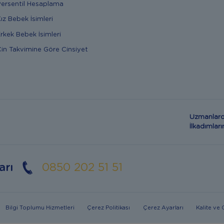
ersentil Hesaplama
ız Bebek İsimleri
rkek Bebek İsimleri
in Takvimine Göre Cinsiyet
Uzmanlard
İlkadımla
arı
0850 202 51 51
Bilgi Toplumu Hizmetleri
Çerez Politikası
Çerez Ayarları
Kalite ve