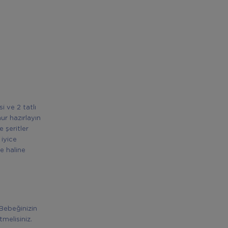
i ve 2 tatlı
ur hazırlayın
 şeritler
 iyice
e haline
 Bebeğinizin
melisiniz.