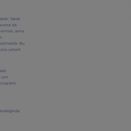
bilir; fakat
 sonra da
ermeli, anne
en
etmelidir. Bu
ünü yeterli
ıklı
 için
programı:
sikliğinde