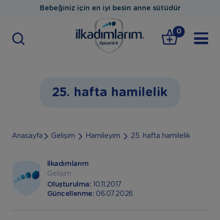
Bebeğiniz için en iyi besin anne sütüdür
0
25. hafta hamilelik
Anasayfa
Gelişim
Hamileyim
25. hafta hamilelik
İlkadımlarım
Gelişim
Oluşturulma:
10.11.2017
Güncellenme:
06.07.2026