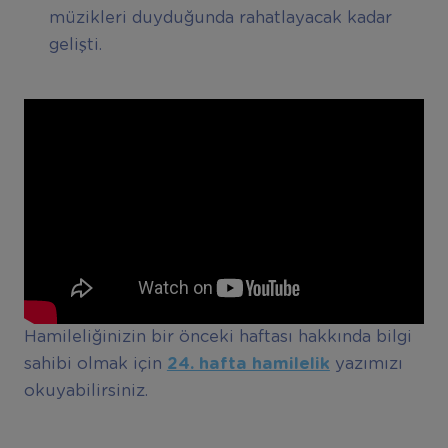
müzikleri duyduğunda rahatlayacak kadar
gelişti.
Hamileliğinizin bir önceki haftası hakkında bilgi
sahibi olmak için
24. hafta hamilelik
yazımızı
okuyabilirsiniz.