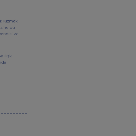
r. Kızmak,
ksine bu
kendisi ve
 ilişki
ında