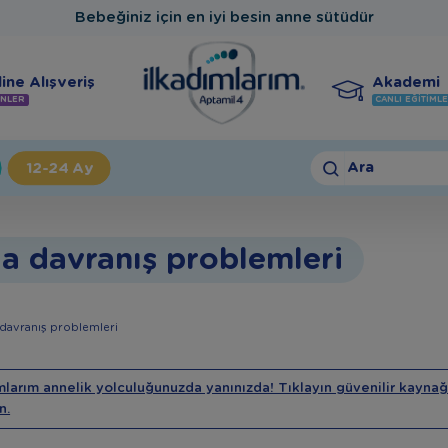
Bebeğiniz için en iyi besin anne sütüdür
ine Alışveriş
Akademi
NLER
CANLI EĞITIML
Ara
12-24 Ay
a davranış problemleri
davranış problemleri
mlarım annelik yolculuğunuzda yanınızda! Tıklayın güvenilir kaynağ
n.