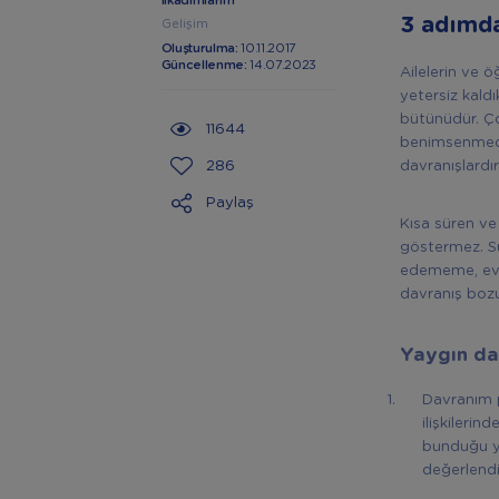
İlkadımlarım
3 adımda
Gelişim
Oluşturulma:
10.11.2017
Güncellenme:
14.07.2023
Ailelerin ve 
yetersiz kald
bütünüdür. Ço
11644
benimsenmediğ
286
davranışlardır
Paylaş
Kısa süren ve
göstermez. Sü
edememe, evde
davranış bozu
Yaygın da
Davranım p
ilişkileri
bunduğu ya
değerlendi