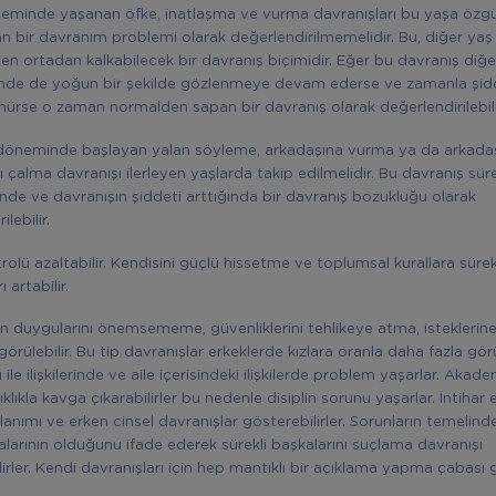
neminde yaşanan öfke, inatlaşma ve vurma davranışları bu yaşa özgü
 bir davranım problemi olarak değerlendirilmemelidir. Bu, diğer y
den ortadan kalkabilecek bir davranış biçimidir. Eğer bu davranış diğe
de de yoğun bir şekilde gözlenmeye devam ederse ve zamanla şiddet
nürse o zaman normalden sapan bir davranış olarak değerlendirilebili
döneminde başlayan yalan söyleme, arkadaşına vurma ya da arkadaş
çalma davranışı ilerleyen yaşlarda takip edilmelidir. Bu davranış sürek
nde ve davranışın şiddeti arttığında bir davranış bozukluğu olarak
lebilir.
rolü azaltabilir. Kendisini güçlü hissetme ve toplumsal kurallara sürek
 artabilir.
ın duygularını önemsememe, güvenliklerini tehlikeye atma, isteklerin
rülebilir. Bu tip davranışlar erkeklerde kızlara oranla daha fazla görü
 ile ilişkilerinde ve aile içerisindeki ilişkilerde problem yaşarlar. Akade
Sıklıkla kavga çıkarabilirler bu nedenle disiplin sorunu yaşarlar. İntihar e
anımı ve erken cinsel davranışlar gösterebilirler. Sorunların temelinde
alarının olduğunu ifade ederek sürekli başkalarını suçlama davranışı
dirler. Kendi davranışları için hep mantıklı bir açıklama yapma çabası 