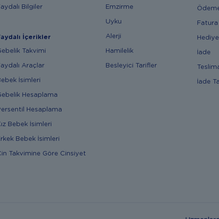
aydalı Bilgiler
Emzirme
Ödem
Uyku
Fatura
Alerji
aydalı İçerikler
Hediye
ebelik Takvimi
Hamilelik
İade
aydalı Araçlar
Besleyici Tarifler
Teslim
ebek İsimleri
İade T
ebelik Hesaplama
ersentil Hesaplama
ız Bebek İsimleri
rkek Bebek İsimleri
in Takvimine Göre Cinsiyet