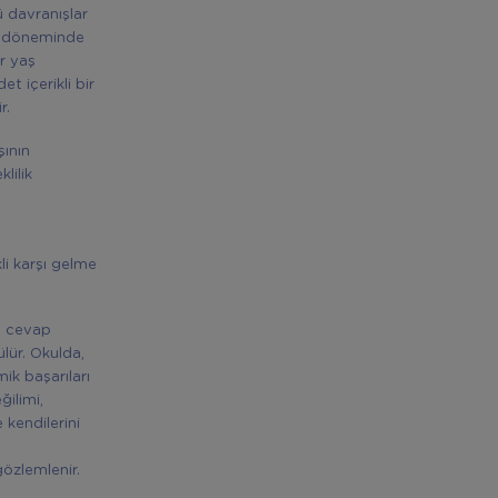
 davranışlar
aş döneminde
r yaş
 içerikli bir
r.
ının
lilik
li karşı gelme
e cevap
lür. Okulda,
mik başarıları
ğilimi,
 kendilerini
gözlemlenir.