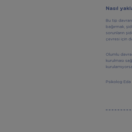
Nasıl yakl
Bu tip davranı
bağırmak, şi
sorunların şi
çevresi için 
Olumlu davran
kurulması sağ
kurulamıyorsa
Psikolog Ed