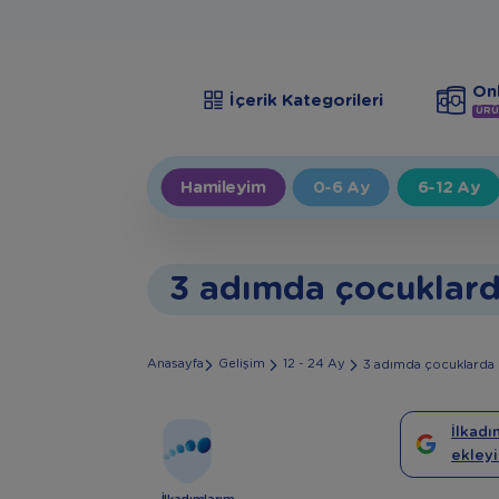
Onl
İçerik Kategorileri
ÜRÜ
Hamileyim
0-6 Ay
6-12 Ay
3 adımda çocuklard
Anasayfa
Gelişim
12 - 24 Ay
3 adımda çocuklarda 
İlkadı
ekleyi