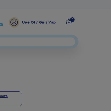
0
Üye Ol / Giriş Yap
ER
ınıza