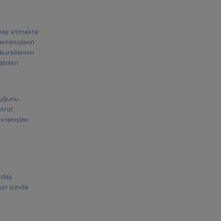
, baş etmekte
vranışların
urallarının
abilen
luğunu
trol
vranışları
adaş
un içinde