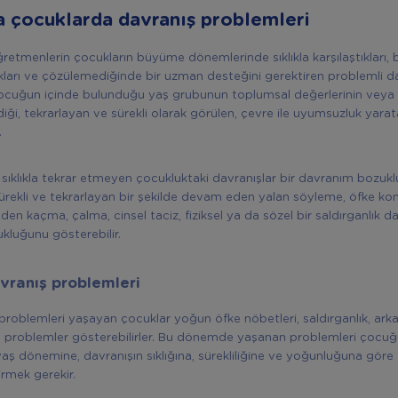
 çocuklarda davranış problemleri
öğretmenlerin çocukların büyüme dönemlerinde sıklıkla karşılaştıkları
ıkları ve çözülemediğinde bir uzman desteğini gerektiren problemli da
cuğun içinde bulunduğu yaş grubunun toplumsal değerlerinin veya k
i, tekrarlayan ve sürekli olarak görülen, çevre ile uyumsuzluk yarat
.
 sıklıkla tekrar etmeyen çocukluktaki davranışlar bir davranım bozuk
rekli ve tekrarlayan bir şekilde devam eden yalan söyleme, öfke kon
n kaçma, çalma, cinsel taciz, fiziksel ya da sözel bir saldırganlık da
kluğunu gösterebilir.
vranış problemleri
roblemleri yaşayan çocuklar yoğun öfke nöbetleri, saldırganlık, ark
nde problemler gösterebilirler. Bu dönemde yaşanan problemleri çocuğ
ş dönemine, davranışın sıklığına, sürekliliğine ve yoğunluğuna göre
rmek gerekir.