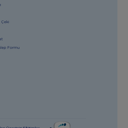
e
 Çeki
at
alep Formu