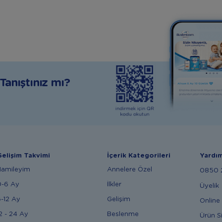
anıştınız mı?
elişim Takvimi
İçerik Kategorileri
Yardı
Hamileyim
Annelere Özel
0850 2
0-6 Ay
İlkler
Üyelik
-12 Ay
Gelişim
Online 
2 - 24 Ay
Beslenme
Ürün S