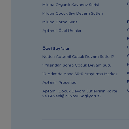
F
Milupa Organik Kavanoz Serisi
Milupa Çocuk Sıvı Devam Sütleri
F
Milupa Çorba Serisi
G
Aptamil Özel Ürünler
F
B
Özel Sayfalar
G
Neden Aptamil Çocuk Devam Sütleri?
P
1 Yaşından Sonra Çocuk Devam Sütü
K
10 Adımda Anne Sütü Araştırma Merkezi
E
Aptamil Prosyneo
Ç
Aptamil Çocuk Devam Sütleri'inin Kalite
ve Güvenliğini Nasıl Sağlıyoruz?