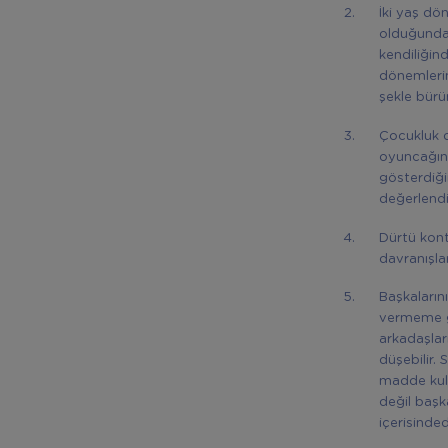
İki yaş dö
olduğundan
kendiliğin
dönemlerin
şekle bürü
Çocukluk 
oyuncağını 
gösterdiği
değerlendiri
Dürtü kont
davranışları
Başkaların
vermeme gö
arkadaşları
düşebilir. 
madde kull
değil başk
içerisinde