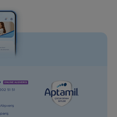
m
ONLİNE ALIŞVERİŞ
02 51 51
Alışveriş
ipariş