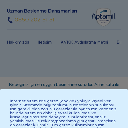
Uzman Beslenme Danışmanları
0850 202 51 51
Hakkımızda
İletişim
KVKK Aydınlatma Metni
Bilgi
Bebeğiniz için en uygun besin anne sütüdür. Anne sütü ile
beslenmenin mümkün olmadığı durumlarda doktorunuza
danışınız. Bu sitede yayınlanan bilgiler hekim tavsiyesi
İnternet sitemizde çerez (cookie) yoluyla kişisel veri
işlenir. Sitemizde bilgi toplumu hizmetlerinin sunulması
yerine geçmez. En doğru bilgi için doktorunuza danışınız.
için gerekli olan zorunlu çerezler ile ayrıca izin vermeniz
halinde sitemizin daha işlevsel kullanılması ve
Sağlıklı yaşam için dengeli, çeşitli beslenilmelidir. *D vitamini
kişiselleştirilmiş site deneyimi sunulabilmesi, analiz
çocuklarda bağışıklık sisteminin normal işlevine katkıda
yapılabilmesi ile reklam/pazarlama gibi çeşitli amaçlarla
da çerezler kullanılır. Tüm çerez kullanımlarına izin
bulunur.