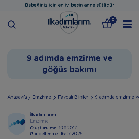
Bebeğiniz için en iyi besin anne sütüdür
0
9 adımda emzirme ve
göğüs bakımı
Anasayfa
Emzirme
Faydalı Bilgiler
9 adımda emzirme v
İlkadımlarım
Emzirme
Oluşturulma:
10.11.2017
Güncellenme:
16.07.2026