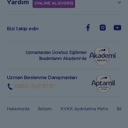
Yardım
ONLİNE ALIŞVERİŞ
Bizi takip edin
Uzmanlardan Ücretsiz Eğitimler
İlkadımlarım Akademi’de
Uzman Beslenme Danışmanları
0850 202 51 51
Hakkımızda
İletişim
KVKK Aydınlatma Metni
Bilgi