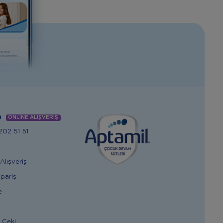
m
ONLİNE ALIŞVERİŞ
02 51 51
Alışveriş
ipariş
e
 Çeki