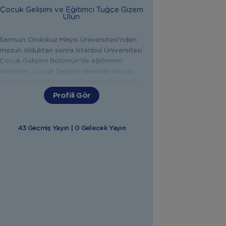
Çocuk Gelişimi ve Eğitimci
Tuğçe Gizem
Ulun
Samsun Ondokuz Mayıs Üniversitesi'nden
mezun olduktan sonra İstanbul Üniversitesi
Çocuk Gelişimi Bölümün'de eğitimimi
ilerlettim. Çocuk Gelişimi alanında birçok
eğitim ve sertifika programlarına katılarak
alanımda gerekli yetkinliklere ulaştım. Şu
Profili Gör
anda Ankara'da özel bir özel eğitim ve
rehabilitasyon merkezinde kurum müdürü
olarak görevime devam etmekteyim.
43 Geçmiş Yayın | 0 Gelecek Yayın
Bebeğinizle ilgili konularda sizlere destek
olmaktan mutluluk duyarım.
"