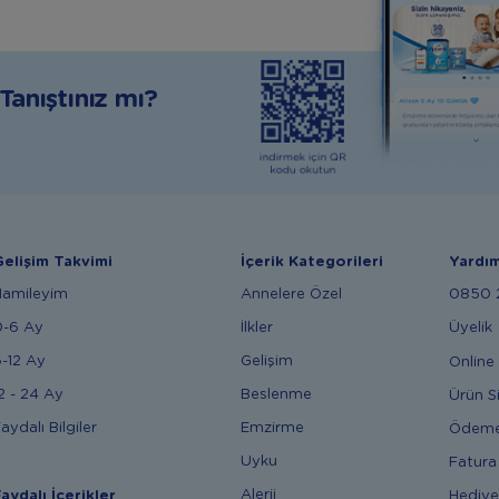
anıştınız mı?
elişim Takvimi
İçerik Kategorileri
Yardı
Hamileyim
Annelere Özel
0850 2
0-6 Ay
İlkler
Üyelik
-12 Ay
Gelişim
Online 
2 - 24 Ay
Beslenme
Ürün S
aydalı Bilgiler
Emzirme
Ödem
Uyku
Fatura
Alerji
Hediye
aydalı İçerikler