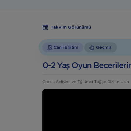
Takvim Görünümü
Canlı Eğitim
Geçmiş
0-2 Yaş Oyun Becerilerin
Çocuk Gelişimi ve Eğitimci Tuğçe Gizem Ulun