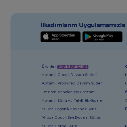
İlkadımlarım Uygulamamızla T
Ürünler
G
ONLİNE ALIŞVERİŞ
Aptamil Çocuk Devam Sütleri
Aptamil Prosyneo Devam Sütleri
6
Emziren Anneler İçin Lactamil
1
Aptamil Sütlü ve Tahıllı Ek Gıdalar
F
Milupa Organik Kavanoz Serisi
Milupa Çocuk Sıvı Devam Sütleri
Milupa Çorba Serisi
F