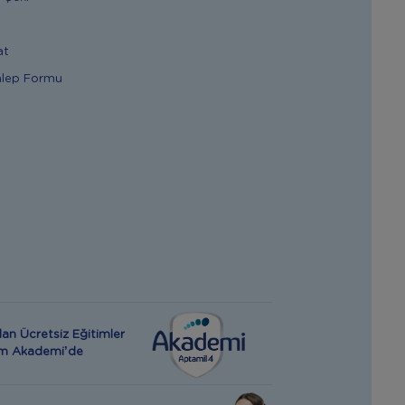
at
alep Formu
an Ücretsiz Eğitimler
rım Akademi’de