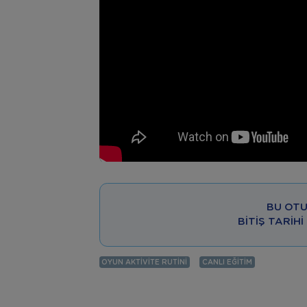
BU OTU
BITIŞ TARIHI
OYUN AKTIVITE RUTINI
CANLI EĞITIM