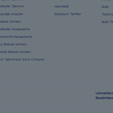
ebelik Takvimi
Hamilelik
İade
aydalı Araçlar
Besleyici Tarifler
Teslim
ebek İsimleri
İade T
ebelik Hesaplama
ersentil Hesaplama
ız Bebek İsimleri
rkek Bebek İsimleri
in Takvimine Göre Cinsiyet
Uzmanlard
İlkadımla