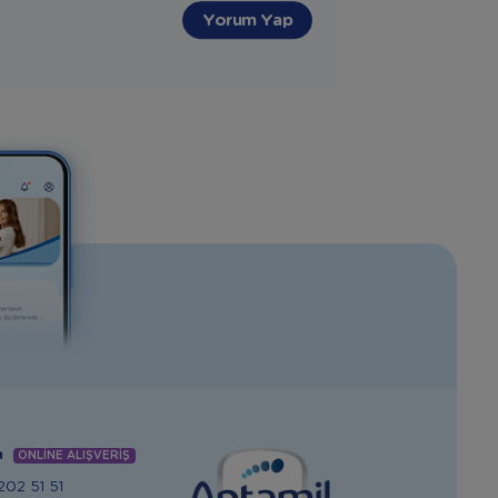
Yorum Yap
m
ONLİNE ALIŞVERİŞ
02 51 51