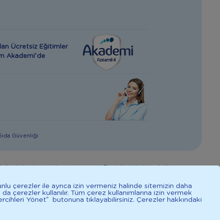
an Ücretsiz Eğitimler
rım Akademi’de
 Gıda Güvenliği
giler hekim tavsiyesi yerine geçmez. En doğru bilgi için doktorunuza
mal işlevine katkıda bulunur.
unlu çerezler ile ayrıca izin vermeniz halinde sitemizin daha
a da çerezler kullanılır. Tüm çerez kullanımlarına izin vermek
rcihleri Yönet” butonuna tıklayabilirsiniz. Çerezler hakkındaki