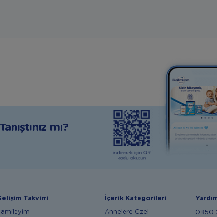
anıştınız mı?
elişim Takvimi
İçerik Kategorileri
Yardı
Hamileyim
Annelere Özel
0850 2