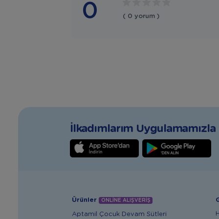
0
( 0 yorum )
İlkadımlarım Uygulamamızla T
Ürünler
G
ONLİNE ALIŞVERİŞ
Aptamil Çocuk Devam Sütleri