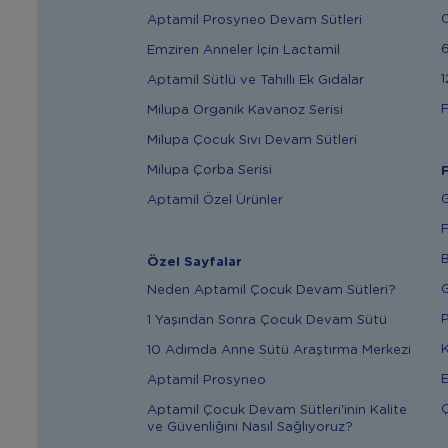
Aptamil Prosyneo Devam Sütleri
6
Emziren Anneler İçin Lactamil
1
Aptamil Sütlü ve Tahıllı Ek Gıdalar
F
Milupa Organik Kavanoz Serisi
Milupa Çocuk Sıvı Devam Sütleri
Milupa Çorba Serisi
F
G
Aptamil Özel Ürünler
F
B
Özel Sayfalar
G
Neden Aptamil Çocuk Devam Sütleri?
P
1 Yaşından Sonra Çocuk Devam Sütü
K
10 Adımda Anne Sütü Araştırma Merkezi
E
Aptamil Prosyneo
Ç
Aptamil Çocuk Devam Sütleri'inin Kalite
ve Güvenliğini Nasıl Sağlıyoruz?