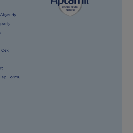
Alışveriş
ipariş
e
 Çeki
at
alep Formu