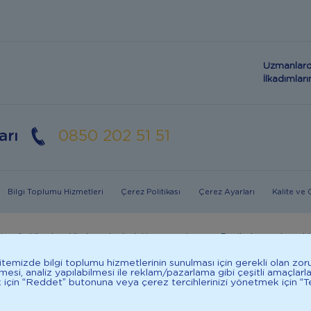
Uzmanlard
İlkadımla
arı
0850 202 51 51
Bilgi Toplumu Hizmetleri
Çerez Politikası
Çerez Ayarları
Kalite ve
in mümkün olmadığı durumlarda doktorunuza danışınız. Bu sitede yayınlanan bil
in dengeli, çeşitli beslenilmelidir. *D vitamini çocuklarda bağışıklık sisteminin nor
 Sitemizde bilgi toplumu hizmetlerinin sunulması için gerekli olan zor
ilmesi, analiz yapılabilmesi ile reklam/pazarlama gibi çeşitli amaçlarl
k için “Reddet” butonuna veya çerez tercihlerinizi yönetmek için “Te