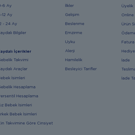
0-6 Ay
İlkler
Üyelik
-12 Ay
Gelişim
Online 
2 - 24 Ay
Beslenme
Ürün S
aydalı Bilgiler
Emzirme
Ödem
Uyku
Fatura
Alerji
Hediye
aydalı İçerikler
ebelik Takvimi
Hamilelik
İade
aydalı Araçlar
Besleyici Tarifler
Teslim
ebek İsimleri
İade T
ebelik Hesaplama
ersentil Hesaplama
ız Bebek İsimleri
rkek Bebek İsimleri
in Takvimine Göre Cinsiyet