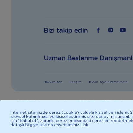
Bizi takip edin
Uzman Beslenme Danışmanl
Hakkımızda
İletişim
KVKK Aydınlatma Metni
Bebeğiniz için en uygun besin anne sütüdür. Anne sütü ile beslenmen
danışınız. Sağlıklı yaşam iç
İnternet sitemizde çerez (cookie) yoluyla kişisel veri işlenir.
işlevsel kullanılması ve kişiselleştirilmiş site deneyimi sunulab
için “Kabul et”, zorunlu çerezler dışındaki çerezleri reddetme
detaylı bilgiye linkten erişebilirsiniz.
Link
2025 İlkadımlarım Her Hakkı Saklıdır.