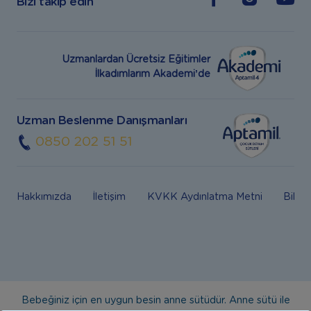
Bizi takip edin
Uzmanlardan Ücretsiz Eğitimler
İlkadımlarım Akademi’de
Uzman Beslenme Danışmanları
0850 202 51 51
Hakkımızda
İletişim
KVKK Aydınlatma Metni
Bilgi
Bebeğiniz için en uygun besin anne sütüdür. Anne sütü ile