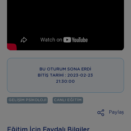
BU OTURUM SONA ERDI
BITIŞ TARIHI : 2023-02-23
21:30:00
GELIŞIM PSIKOLOJI
CANLI EĞITIM
Paylaş
Eğitim İçin Faydalı Bilgiler