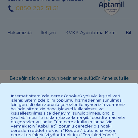
0850 202 51 51
Hakkımızda
İletişim
KVKK Aydınlatma Metni
Bilgi
Bebeğiniz için en uygun besin anne sütüdür. Anne sütü ile
beslenmenin mümkün olmadığı durumlarda doktorunuza
danışınız. Bu sitede yayınlanan bilgiler hekim tavsiyesi
İnternet sitemizde çerez (cookie) yoluyla kişisel veri
işlenir. Sitemizde bilgi toplumu hizmetlerinin sunulması
yerine geçmez. En doğru bilgi için doktorunuza danışınız.
için gerekli olan zorunlu çerezler ile ayrıca izin vermeniz
halinde sitemizin daha işlevsel kullanılması ve
Sağlıklı yaşam için dengeli, çeşitli beslenilmelidir. *D vitamini
kişiselleştirilmiş site deneyimi sunulabilmesi, analiz
çocuklarda bağışıklık sisteminin normal işlevine katkıda
yapılabilmesi ile reklam/pazarlama gibi çeşitli amaçlarla
da çerezler kullanılır. Tüm çerez kullanımlarına izin
bulunur.
vermek için “Kabul et”, zorunlu çerezler dışındaki
çerezleri reddetmek için “Reddet” butonuna veya
çerez tercihlerinizi yönetmek için “Tercihleri Yönet”