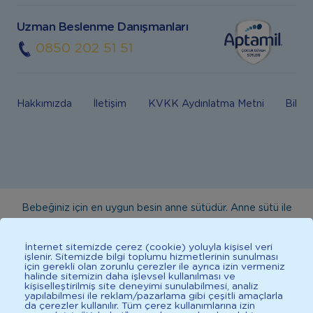
Uzman Beslenme Danışmanları
0850 202 51 51
Hakkımızda
İletişim
KVKK Aydınlatma Metni
Bilgi
Bebeğiniz için en uygun besin anne sütüdür. Anne sütü ile
beslenmenin mümkün olmadığı durumlarda doktorunuza
danışınız. Bu sitede yayınlanan bilgiler hekim tavsiyesi
İnternet sitemizde çerez (cookie) yoluyla kişisel veri
işlenir. Sitemizde bilgi toplumu hizmetlerinin sunulması
yerine geçmez. En doğru bilgi için doktorunuza danışınız.
için gerekli olan zorunlu çerezler ile ayrıca izin vermeniz
halinde sitemizin daha işlevsel kullanılması ve
Sağlıklı yaşam için dengeli, çeşitli beslenilmelidir. *D vitamini
kişiselleştirilmiş site deneyimi sunulabilmesi, analiz
çocuklarda bağışıklık sisteminin normal işlevine katkıda
yapılabilmesi ile reklam/pazarlama gibi çeşitli amaçlarla
da çerezler kullanılır. Tüm çerez kullanımlarına izin
bulunur.