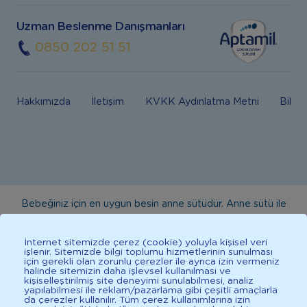
Uzman Beslenme Danışmanları
0850 202 51 51
Hakkımızda
İletişim
KVKK Aydınlatma Metni
Bilgi
Bebeğiniz için en uygun besin anne sütüdür. Anne sütü ile
beslenmenin mümkün olmadığı durumlarda doktorunuza
danışınız. Bu sitede yayınlanan bilgiler hekim tavsiyesi
İnternet sitemizde çerez (cookie) yoluyla kişisel veri
işlenir. Sitemizde bilgi toplumu hizmetlerinin sunulması
yerine geçmez. En doğru bilgi için doktorunuza danışınız.
için gerekli olan zorunlu çerezler ile ayrıca izin vermeniz
halinde sitemizin daha işlevsel kullanılması ve
Sağlıklı yaşam için dengeli, çeşitli beslenilmelidir. *D vitamini
kişiselleştirilmiş site deneyimi sunulabilmesi, analiz
çocuklarda bağışıklık sisteminin normal işlevine katkıda
yapılabilmesi ile reklam/pazarlama gibi çeşitli amaçlarla
da çerezler kullanılır. Tüm çerez kullanımlarına izin
bulunur.