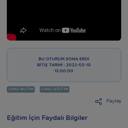
BU OTURUM SONA ERDI
BITIŞ TARIHI : 2022-03-10
13:00:00
UYKU RUTINI
CANLI EĞITIM
Paylaş
Eğitim İçin Faydalı Bilgiler