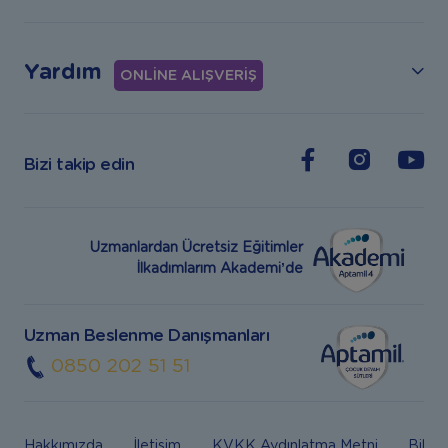
Yardım
ONLİNE ALIŞVERİŞ
Bizi takip edin
Uzmanlardan Ücretsiz Eğitimler
İlkadımlarım Akademi’de
Uzman Beslenme Danışmanları
0850 202 51 51
Hakkımızda
İletişim
KVKK Aydınlatma Metni
Bilgi