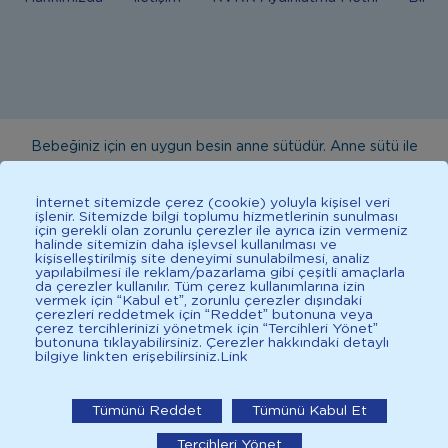
Bebeğiniz için en uygun besin anne sütüdür. Anne sütü ile
beslenmenin mümkün olmadığı durumlarda doktorunuza
danışınız. Bu sitede yayınlanan bilgiler hekim tavsiyesi
İnternet sitemizde çerez (cookie) yoluyla kişisel veri
işlenir. Sitemizde bilgi toplumu hizmetlerinin sunulması
yerine geçmez. En doğru bilgi için doktorunuza danışınız.
için gerekli olan zorunlu çerezler ile ayrıca izin vermeniz
halinde sitemizin daha işlevsel kullanılması ve
Sağlıklı yaşam için dengeli, çeşitli beslenilmelidir. *D vitamini
kişiselleştirilmiş site deneyimi sunulabilmesi, analiz
çocuklarda bağışıklık sisteminin normal işlevine katkıda
yapılabilmesi ile reklam/pazarlama gibi çeşitli amaçlarla
da çerezler kullanılır. Tüm çerez kullanımlarına izin
bulunur.
vermek için “Kabul et”, zorunlu çerezler dışındaki
çerezleri reddetmek için “Reddet” butonuna veya
çerez tercihlerinizi yönetmek için “Tercihleri Yönet”
butonuna tıklayabilirsiniz. Çerezler hakkındaki detaylı
bilgiye linkten erişebilirsiniz.
Link
2025 İlkadımlarım Her Hakkı Saklıdır.
İlkadımlarım: Bebek Gelişimi
Tümünü Reddet
Tümünü Kabul Et
İlkadımlarım'ı uygulamada aç
Tercihleri Yönet