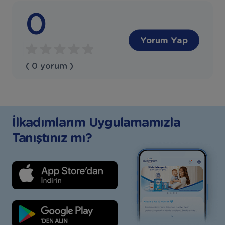
0
Yorum Yap
( 0 yorum )
İlkadımlarım Uygulamamızla
Tanıştınız mı?