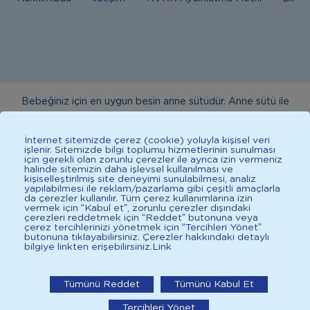
Bebeğiniz için en uygun besin anne sütüdür. Anne sütü ile
beslenmenin mümkün olmadığı durumlarda doktorunuza
danışınız. Bu sitede yayınlanan bilgiler hekim tavsiyesi
İnternet sitemizde çerez (cookie) yoluyla kişisel veri
işlenir. Sitemizde bilgi toplumu hizmetlerinin sunulması
yerine geçmez. En doğru bilgi için doktorunuza danışınız.
için gerekli olan zorunlu çerezler ile ayrıca izin vermeniz
halinde sitemizin daha işlevsel kullanılması ve
Sağlıklı yaşam için dengeli, çeşitli beslenilmelidir. *D vitamini
kişiselleştirilmiş site deneyimi sunulabilmesi, analiz
çocuklarda bağışıklık sisteminin normal işlevine katkıda
yapılabilmesi ile reklam/pazarlama gibi çeşitli amaçlarla
da çerezler kullanılır. Tüm çerez kullanımlarına izin
bulunur.
vermek için “Kabul et”, zorunlu çerezler dışındaki
çerezleri reddetmek için “Reddet” butonuna veya
çerez tercihlerinizi yönetmek için “Tercihleri Yönet”
butonuna tıklayabilirsiniz. Çerezler hakkındaki detaylı
bilgiye linkten erişebilirsiniz.
Link
2025 İlkadımlarım Her Hakkı Saklıdır.
İlkadımlarım: Bebek Gelişimi
Tümünü Reddet
Tümünü Kabul Et
İlkadımlarım'ı uygulamada aç
Tercihleri Yönet