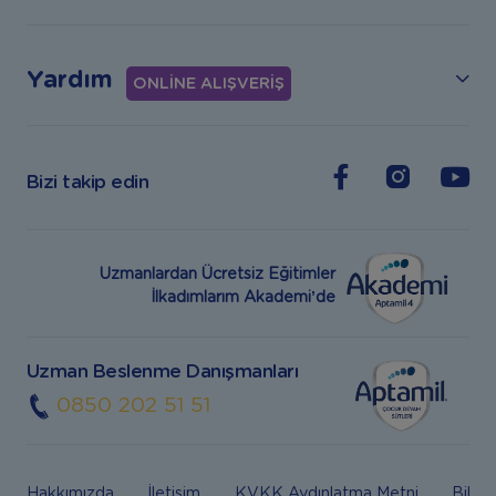
Yardım
ONLİNE ALIŞVERİŞ
Bizi takip edin
Uzmanlardan Ücretsiz Eğitimler
İlkadımlarım Akademi’de
Uzman Beslenme Danışmanları
0850 202 51 51
Hakkımızda
İletişim
KVKK Aydınlatma Metni
Bilgi