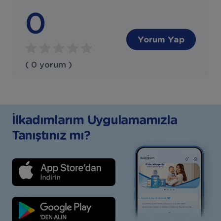
0
Yorum Yap
( 0 yorum )
İlkadımlarım Uygulamamızla
Tanıştınız mı?