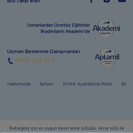
Bizi takip edin
Uzmanlardan Ücretsiz Eğitimler
İlkadımlarım Akademi’de
Uzman Beslenme Danışmanları
0850 202 51 51
Hakkımızda
İletişim
KVKK Aydınlatma Metni
Bilgi
Bebeğiniz için en uygun besin anne sütüdür. Anne sütü ile