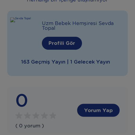
Herhangi bir içeriğe ulaşılamıyor
Uzm Bebek Hemşiresi Sevda
Topal
Profili Gör
163 Geçmiş Yayın | 1 Gelecek Yayın
0
Yorum Yap
( 0 yorum )