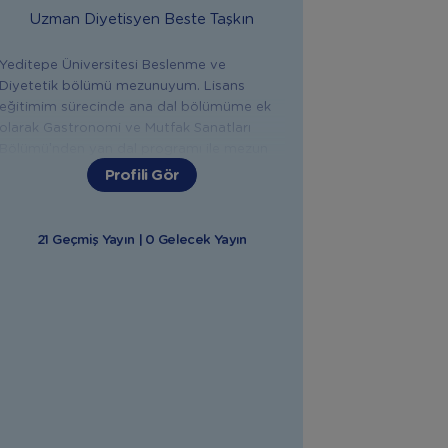
Uzman Diyetisyen
Beste Taşkın
Yeditepe Üniversitesi Beslenme ve
Diyetetik bölümü mezunuyum. Lisans
eğitimim sürecinde ana dal bölümüme ek
olarak Gastronomi ve Mutfak Sanatları
Bölümü’nden yan dal programı ile mezun
oldum. Uzmanlığımı ise Fitoterapi alanında
Profili Gör
2021 yılında tamamladım. Hamilelikte
beslenme, emzirme döneminde beslenme,
bebek beslenmesi, ek gıda ve ek gıda
21 Geçmiş Yayın | 0 Gelecek Yayın
tarifleri ile ilgili konularda sizlere destek
olmaktan mutluluk duyarım.
"