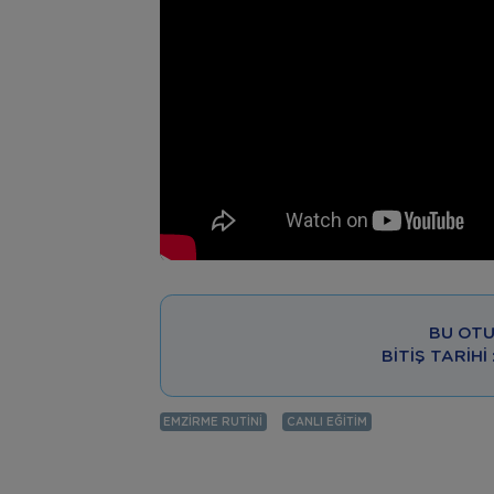
BU OTU
BITIŞ TARIHI
EMZIRME RUTINI
CANLI EĞITIM