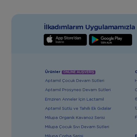
İlkadımlarım Uygulamamızla T
Ürünler
G
ONLİNE ALIŞVERİŞ
Aptamil Çocuk Devam Sütleri
Aptamil Prosyneo Devam Sütleri
6
Emziren Anneler İçin Lactamil
1
Aptamil Sütlü ve Tahıllı Ek Gıdalar
F
Milupa Organik Kavanoz Serisi
Milupa Çocuk Sıvı Devam Sütleri
Milupa Çorba Serisi
F