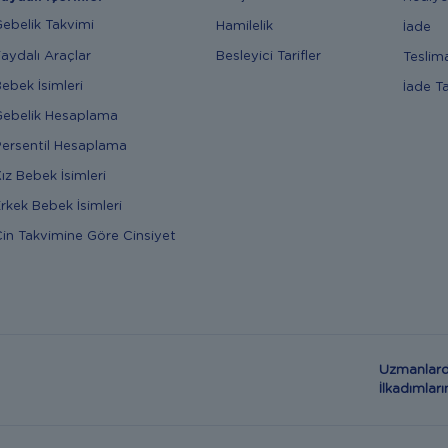
ebelik Takvimi
Hamilelik
İade
aydalı Araçlar
Besleyici Tarifler
Teslim
ebek İsimleri
İade T
ebelik Hesaplama
ersentil Hesaplama
ız Bebek İsimleri
rkek Bebek İsimleri
in Takvimine Göre Cinsiyet
Uzmanlard
İlkadımla