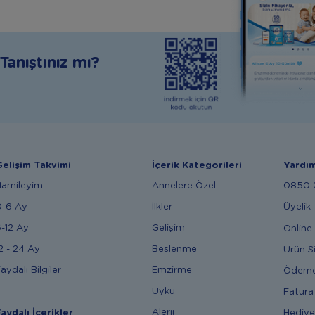
anıştınız mı?
elişim Takvimi
İçerik Kategorileri
Yardı
Hamileyim
Annelere Özel
0850 2
0-6 Ay
İlkler
Üyelik
-12 Ay
Gelişim
Online 
2 - 24 Ay
Beslenme
Ürün S
aydalı Bilgiler
Emzirme
Ödem
Uyku
Fatura
Alerji
Hediye
aydalı İçerikler