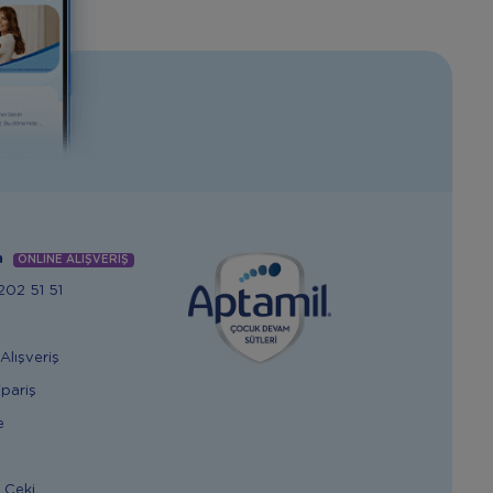
m
ONLİNE ALIŞVERİŞ
02 51 51
Alışveriş
ipariş
e
 Çeki