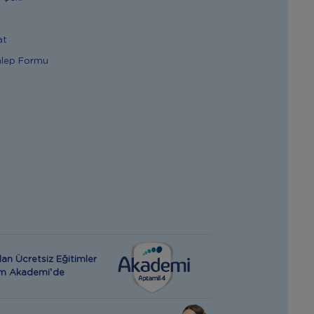
at
alep Formu
an Ücretsiz Eğitimler
rım Akademi’de