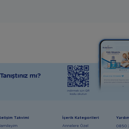
anıştınız mı?
elişim Takvimi
İçerik Kategorileri
Yardı
Hamileyim
Annelere Özel
0850 2