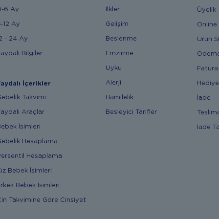
0-6 Ay
İlkler
Üyelik
-12 Ay
Gelişim
Online 
2 - 24 Ay
Beslenme
Ürün S
aydalı Bilgiler
Emzirme
Ödem
Uyku
Fatura
Alerji
Hediye
aydalı İçerikler
ebelik Takvimi
Hamilelik
İade
aydalı Araçlar
Besleyici Tarifler
Teslim
ebek İsimleri
İade T
ebelik Hesaplama
ersentil Hesaplama
ız Bebek İsimleri
rkek Bebek İsimleri
in Takvimine Göre Cinsiyet