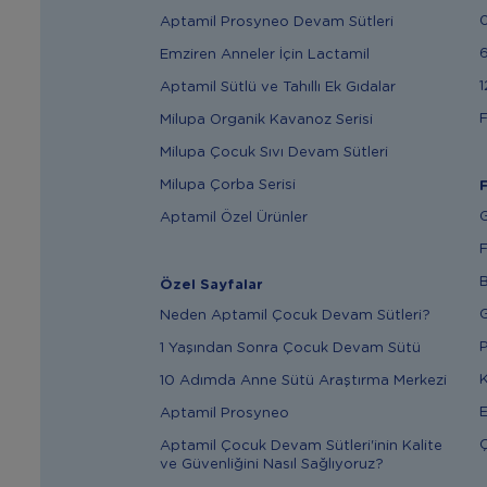
Aptamil Prosyneo Devam Sütleri
6
Emziren Anneler İçin Lactamil
1
Aptamil Sütlü ve Tahıllı Ek Gıdalar
F
Milupa Organik Kavanoz Serisi
Milupa Çocuk Sıvı Devam Sütleri
Milupa Çorba Serisi
F
G
Aptamil Özel Ürünler
F
B
Özel Sayfalar
G
Neden Aptamil Çocuk Devam Sütleri?
P
1 Yaşından Sonra Çocuk Devam Sütü
K
10 Adımda Anne Sütü Araştırma Merkezi
E
Aptamil Prosyneo
Ç
Aptamil Çocuk Devam Sütleri'inin Kalite
ve Güvenliğini Nasıl Sağlıyoruz?