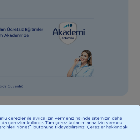
an Ücretsiz Eğitimler
rım Akademi’de
 Gıda Güvenliği
giler hekim tavsiyesi yerine geçmez. En doğru bilgi için doktorunuza
mal işlevine katkıda bulunur.
unlu çerezler ile ayrıca izin vermeniz halinde sitemizin daha
a da çerezler kullanılır. Tüm çerez kullanımlarına izin vermek
rcihleri Yönet” butonuna tıklayabilirsiniz. Çerezler hakkındaki