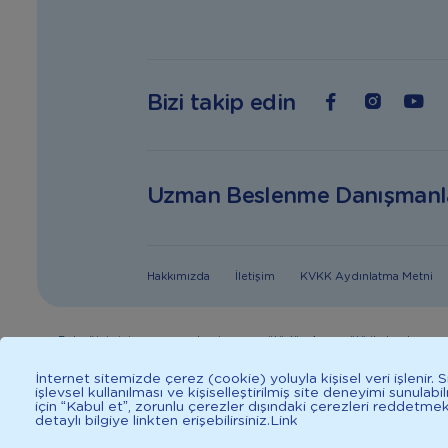
Bizi takip edin
Uzman Beslenme Danışmanl
Hakkımızda
İletişim
KVKK Aydınlatma Metni
Bebeğiniz için en uygun besin anne sütüdür. Anne sütü ile beslenmen
danışınız. Sağlıklı yaşam iç
İnternet sitemizde çerez (cookie) yoluyla kişisel veri işlenir.
işlevsel kullanılması ve kişiselleştirilmiş site deneyimi sunulab
için “Kabul et”, zorunlu çerezler dışındaki çerezleri reddetme
detaylı bilgiye linkten erişebilirsiniz.
Link
2025 İlkadımlarım Her Hakkı Saklıdır.