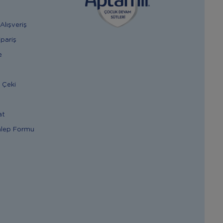
Alışveriş
ipariş
e
 Çeki
at
alep Formu