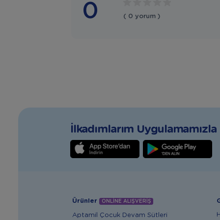
0
( 0 yorum )
İlkadımlarım Uygulamamızla T
Ürünler
G
ONLİNE ALIŞVERİŞ
Aptamil Çocuk Devam Sütleri