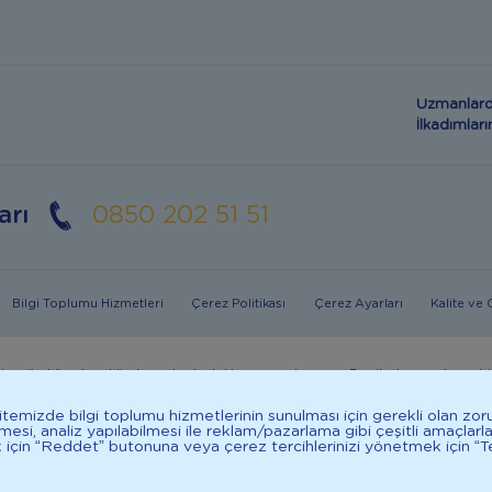
Uzmanlard
İlkadımla
arı
0850 202 51 51
Bilgi Toplumu Hizmetleri
Çerez Politikası
Çerez Ayarları
Kalite ve
in mümkün olmadığı durumlarda doktorunuza danışınız. Bu sitede yayınlanan bil
in dengeli, çeşitli beslenilmelidir. *D vitamini çocuklarda bağışıklık sisteminin nor
 Sitemizde bilgi toplumu hizmetlerinin sunulması için gerekli olan zor
ilmesi, analiz yapılabilmesi ile reklam/pazarlama gibi çeşitli amaçlarl
k için “Reddet” butonuna veya çerez tercihlerinizi yönetmek için “Te