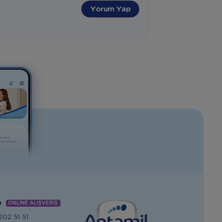
Yorum Yap
m
ONLİNE ALIŞVERİŞ
02 51 51