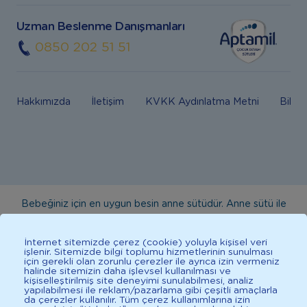
Uzman Beslenme Danışmanları
0850 202 51 51
Hakkımızda
İletişim
KVKK Aydınlatma Metni
Bilgi
Bebeğiniz için en uygun besin anne sütüdür. Anne sütü ile
beslenmenin mümkün olmadığı durumlarda doktorunuza
danışınız. Bu sitede yayınlanan bilgiler hekim tavsiyesi
İnternet sitemizde çerez (cookie) yoluyla kişisel veri
işlenir. Sitemizde bilgi toplumu hizmetlerinin sunulması
yerine geçmez. En doğru bilgi için doktorunuza danışınız.
için gerekli olan zorunlu çerezler ile ayrıca izin vermeniz
halinde sitemizin daha işlevsel kullanılması ve
Sağlıklı yaşam için dengeli, çeşitli beslenilmelidir. *D vitamini
kişiselleştirilmiş site deneyimi sunulabilmesi, analiz
çocuklarda bağışıklık sisteminin normal işlevine katkıda
yapılabilmesi ile reklam/pazarlama gibi çeşitli amaçlarla
da çerezler kullanılır. Tüm çerez kullanımlarına izin
bulunur.