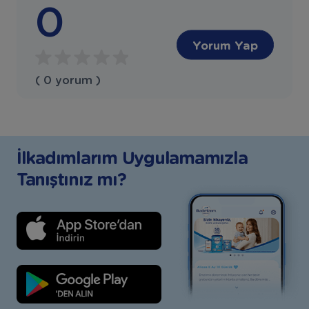
0
Yorum Yap
( 0 yorum )
İlkadımlarım Uygulamamızla
Tanıştınız mı?