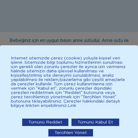
Bebeğiniz için en uygun besin anne sütüdür. Anne sütü ile
beslenmenin mümkün olmadığı durumlarda doktorunuza
danışınız. Bu sitede yayınlanan bilgiler hekim tavsiyesi
İnternet sitemizde çerez (cookie) yoluyla kişisel veri
işlenir. Sitemizde bilgi toplumu hizmetlerinin sunulması
yerine geçmez. En doğru bilgi için doktorunuza danışınız.
için gerekli olan zorunlu çerezler ile ayrıca izin vermeniz
halinde sitemizin daha işlevsel kullanılması ve
Sağlıklı yaşam için dengeli, çeşitli beslenilmelidir. *D vitamini
kişiselleştirilmiş site deneyimi sunulabilmesi, analiz
çocuklarda bağışıklık sisteminin normal işlevine katkıda
yapılabilmesi ile reklam/pazarlama gibi çeşitli amaçlarla
da çerezler kullanılır. Tüm çerez kullanımlarına izin
bulunur.
vermek için “Kabul et”, zorunlu çerezler dışındaki
çerezleri reddetmek için “Reddet” butonuna veya
çerez tercihlerinizi yönetmek için “Tercihleri Yönet”
butonuna tıklayabilirsiniz. Çerezler hakkındaki detaylı
bilgiye linkten erişebilirsiniz.
Link
2025 İlkadımlarım Her Hakkı Saklıdır.
İlkadımlarım: Bebek Gelişimi
Tümünü Reddet
Tümünü Kabul Et
İlkadımlarım'ı uygulamada aç
Tercihleri Yönet