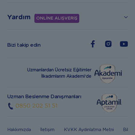
Yardım
ONLİNE ALIŞVERİŞ
Bizi takip edin
Uzmanlardan Ücretsiz Eğitimler
İlkadımlarım Akademi’de
Uzman Beslenme Danışmanları
0850 202 51 51
Hakkımızda
İletişim
KVKK Aydınlatma Metni
Bilgi