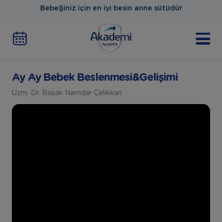
Bebeğiniz için en iyi besin anne sütüdür
Ay Ay Bebek Beslenmesi&Gelişimi
Uzm. Dr. Başak Namdar Çelikkan