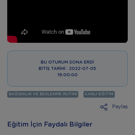
BU OTURUM SONA ERDI
BITIŞ TARIHI : 2022-07-05
19:00:00
BAĞIŞIKLIK VE BESLENME RUTINI
CANLI EĞITIM
Paylaş
Eğitim İçin Faydalı Bilgiler