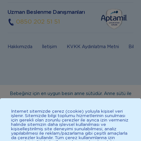
Uzman Beslenme Danışmanları
0850 202 51 51
Hakkımızda
İletişim
KVKK Aydınlatma Metni
Bilgi
Bebeğiniz için en uygun besin anne sütüdür. Anne sütü ile
beslenmenin mümkün olmadığı durumlarda doktorunuza
danışınız. Bu sitede yayınlanan bilgiler hekim tavsiyesi
İnternet sitemizde çerez (cookie) yoluyla kişisel veri
işlenir. Sitemizde bilgi toplumu hizmetlerinin sunulması
yerine geçmez. En doğru bilgi için doktorunuza danışınız.
için gerekli olan zorunlu çerezler ile ayrıca izin vermeniz
halinde sitemizin daha işlevsel kullanılması ve
Sağlıklı yaşam için dengeli, çeşitli beslenilmelidir. *D vitamini
kişiselleştirilmiş site deneyimi sunulabilmesi, analiz
çocuklarda bağışıklık sisteminin normal işlevine katkıda
yapılabilmesi ile reklam/pazarlama gibi çeşitli amaçlarla
da çerezler kullanılır. Tüm çerez kullanımlarına izin
bulunur.