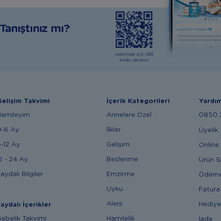
anıştınız mı?
elişim Takvimi
İçerik Kategorileri
Yardı
Hamileyim
Annelere Özel
0850 2
0-6 Ay
İlkler
Üyelik
-12 Ay
Gelişim
Online 
2 - 24 Ay
Beslenme
Ürün S
aydalı Bilgiler
Emzirme
Ödem
Uyku
Fatura
Alerji
Hediye
aydalı İçerikler
ebelik Takvimi
Hamilelik
İade