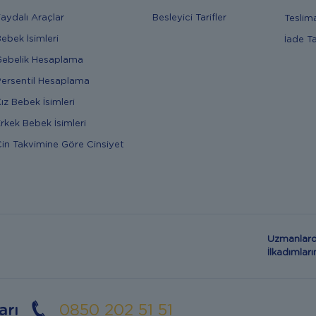
aydalı Araçlar
Besleyici Tarifler
Teslim
ebek İsimleri
İade T
ebelik Hesaplama
ersentil Hesaplama
ız Bebek İsimleri
rkek Bebek İsimleri
in Takvimine Göre Cinsiyet
Uzmanlard
İlkadımla
arı
0850 202 51 51