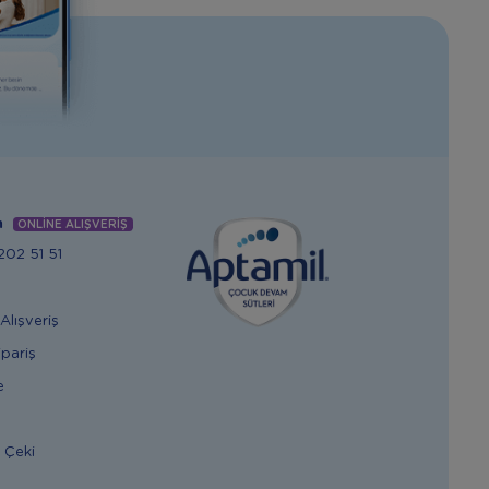
m
ONLİNE ALIŞVERİŞ
02 51 51
Alışveriş
ipariş
e
 Çeki