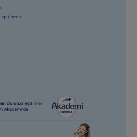
at
alep Formu
an Ücretsiz Eğitimler
rım Akademi’de