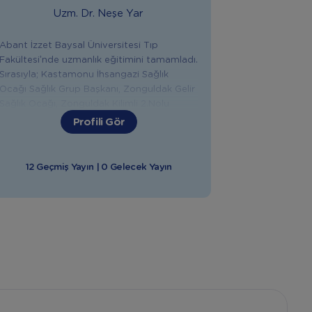
Uzm. Dr.
Neşe Yar
Abant İzzet Baysal Üniversitesi Tıp
Fakültesi’nde uzmanlık eğitimini tamamladı.
Sırasıyla; Kastamonu İhsangazi Sağlık
Ocağı Sağlık Grup Başkanı, Zonguldak Gelir
Sağlık Ocağı, Zonguldak Kilimli 2.Nolu
Sağlık Ocağı, Abant İzzet Baysal
Profili Gör
Üniversitesi Tıp Fakültesi ve Şanlıurfa
Harran Devlet Hastanesi’nde görev yaptı.
Şu anda İzmir Özel Egepol Hastanesi‘nde
12 Geçmiş Yayın | 0 Gelecek Yayın
çalışmalarına devam etmektedir.
"