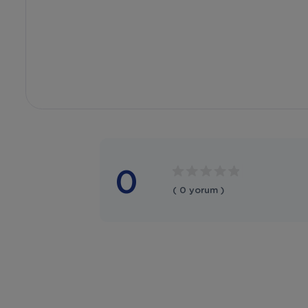
0
( 0 yorum )