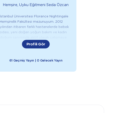
Hemşire, Uyku Eğitmeni
Seda Özcan
İstanbul Üniversitesi Florance Nightingale
Hemşirelik Fakültesi mezunuyum. 2012
yılından itibaren farklı hastanelerde bebek
odası, yeni doğan yoğun bakım ve kadın
doğum servisinde aktif olarak çalışmaya
başladım. 6 yıl özel bir çocuk nöroloji
Profili Gör
kliniğinde eğitim hemşiresi olarak görev
yaptım. Eğitimlerimi yurt içi ve yurt dışında
tamamladım. International Parenting And
61 Geçmiş Yayın | 0 Gelecek Yayın
Health Institute Hamile Bebek ve Uyku
Danışmanlığı (IPHI/ABD), Uyku Tıbbı ve
Uyku Bozuklukları (University of Yale,
Prechtl’s Method yenidoğan hareket analizi
(University of Modena,İtalya), Dunstan
bebek dili, İAİM uluslararası bebek masajı
eğitmenliği, Emzirme Danışmanlığı, Sağlık
Bakanlığı İlk Yardım Eğitici Eğitmenliği,
Floortime oyun terapisi eğitimi, çocuklarda
pozitif disiplin sınır koyma, hamilelik