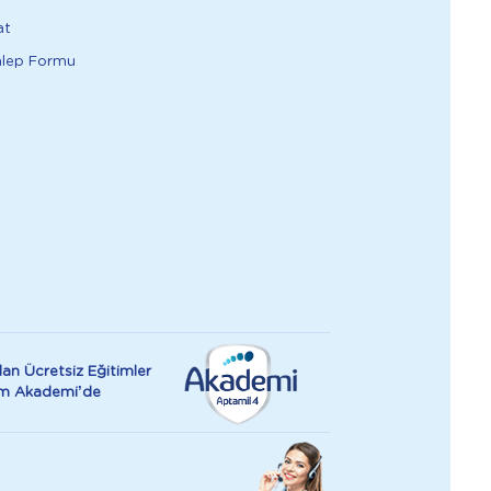
at
alep Formu
an Ücretsiz Eğitimler
rım Akademi’de