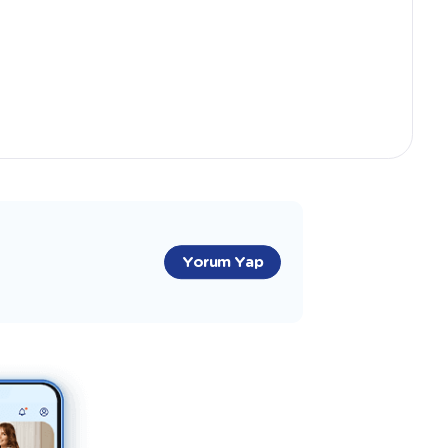
dönemi ve hamilelik sonrası pilates
eğitmenliği eğitimlerimi yurt içi ve yurt
dışında tamamladım. 2013 yılından itibaren
binlerce bebeğe ve aileye birçok farklı
konuda danışmanlık verme, dokunma
fırsatı buldum. Uyku koçu, Anne-Bebek
koçu, Hamile koçu olarak sizlere yardımcı
olmaktan keyif duyarım.
"
Yorum Yap