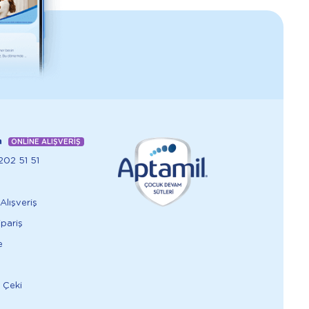
m
ONLİNE ALIŞVERİŞ
02 51 51
Alışveriş
ipariş
e
 Çeki