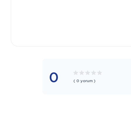
0
( 0 yorum )