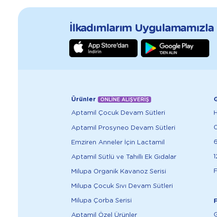
İlkadımlarım Uygulamamızla T
Ürünler
G
ONLİNE ALIŞVERİŞ
Aptamil Çocuk Devam Sütleri
Aptamil Prosyneo Devam Sütleri
6
Emziren Anneler İçin Lactamil
1
Aptamil Sütlü ve Tahıllı Ek Gıdalar
F
Milupa Organik Kavanoz Serisi
Milupa Çocuk Sıvı Devam Sütleri
Milupa Çorba Serisi
F
G
Aptamil Özel Ürünler