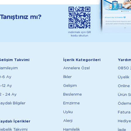
anıştınız mı?
elişim Takvimi
İçerik Kategorileri
Yardı
Hamileyim
Annelere Özel
0850 2
0-6 Ay
İlkler
Üyelik
-12 Ay
Gelişim
Online 
2 - 24 Ay
Beslenme
Ürün S
aydalı Bilgiler
Emzirme
Ödem
Uyku
Fatura
Alerji
Hediye
aydalı İçerikler
ebelik Takvimi
Hamilelik
İade