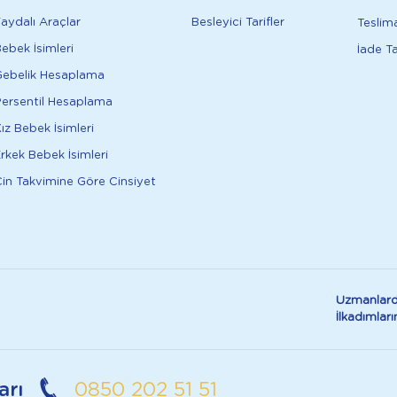
aydalı Araçlar
Besleyici Tarifler
Teslim
ebek İsimleri
İade T
ebelik Hesaplama
ersentil Hesaplama
ız Bebek İsimleri
rkek Bebek İsimleri
in Takvimine Göre Cinsiyet
Uzmanlard
İlkadımla
arı
0850 202 51 51