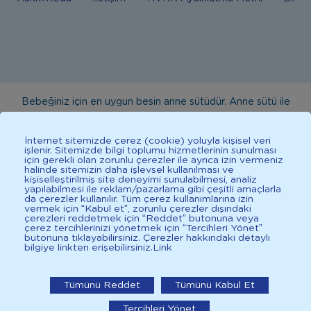
Bebeğiniz için en uygun besin anne sütüdür. Anne sütü ile
beslenmenin mümkün olmadığı durumlarda doktorunuza
danışınız. Bu sitede yayınlanan bilgiler hekim tavsiyesi
İnternet sitemizde çerez (cookie) yoluyla kişisel veri
işlenir. Sitemizde bilgi toplumu hizmetlerinin sunulması
yerine geçmez. En doğru bilgi için doktorunuza danışınız.
için gerekli olan zorunlu çerezler ile ayrıca izin vermeniz
halinde sitemizin daha işlevsel kullanılması ve
Sağlıklı yaşam için dengeli, çeşitli beslenilmelidir. *D vitamini
kişiselleştirilmiş site deneyimi sunulabilmesi, analiz
çocuklarda bağışıklık sisteminin normal işlevine katkıda
yapılabilmesi ile reklam/pazarlama gibi çeşitli amaçlarla
da çerezler kullanılır. Tüm çerez kullanımlarına izin
bulunur.
vermek için “Kabul et”, zorunlu çerezler dışındaki
çerezleri reddetmek için “Reddet” butonuna veya
çerez tercihlerinizi yönetmek için “Tercihleri Yönet”
butonuna tıklayabilirsiniz. Çerezler hakkındaki detaylı
bilgiye linkten erişebilirsiniz.
Link
2025 İlkadımlarım Her Hakkı Saklıdır.
İlkadımlarım: Bebek Gelişimi
Tümünü Reddet
Tümünü Kabul Et
İlkadımlarım'ı uygulamada aç
Tercihleri Yönet