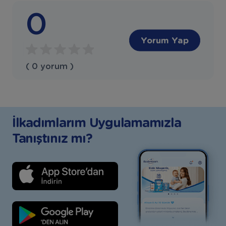
0
Yorum Yap
( 0 yorum )
İlkadımlarım Uygulamamızla
Tanıştınız mı?