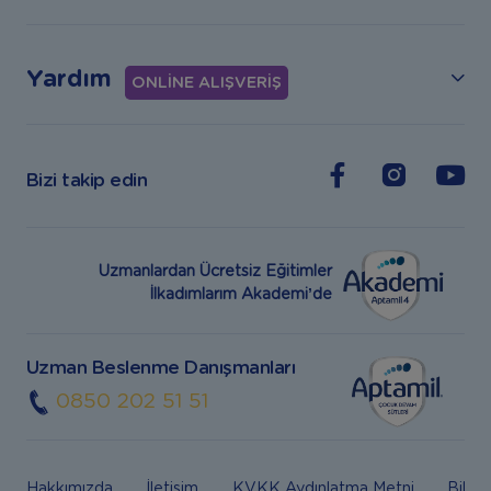
Yardım
ONLİNE ALIŞVERİŞ
Bizi takip edin
Uzmanlardan Ücretsiz Eğitimler
İlkadımlarım Akademi’de
Uzman Beslenme Danışmanları
0850 202 51 51
Hakkımızda
İletişim
KVKK Aydınlatma Metni
Bilgi