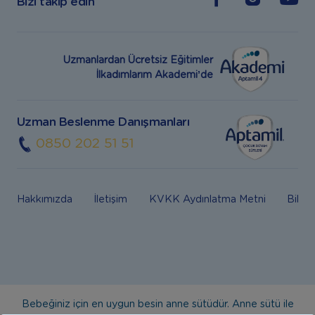
Bizi takip edin
Uzmanlardan Ücretsiz Eğitimler
İlkadımlarım Akademi’de
Uzman Beslenme Danışmanları
0850 202 51 51
Hakkımızda
İletişim
KVKK Aydınlatma Metni
Bilgi
Bebeğiniz için en uygun besin anne sütüdür. Anne sütü ile