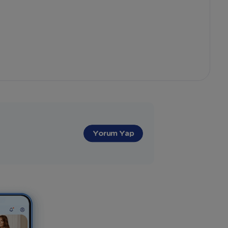
"
Yorum Yap