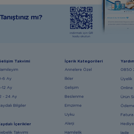
anıştınız mı?
elişim Takvimi
İçerik Kategorileri
Yardı
Hamileyim
Annelere Özel
0850 2
0-6 Ay
İlkler
Üyelik
-12 Ay
Gelişim
Online 
2 - 24 Ay
Beslenme
Ürün S
aydalı Bilgiler
Emzirme
Ödem
Uyku
Fatura
Alerji
Hediye
aydalı İçerikler
ebelik Takvimi
Hamilelik
İade