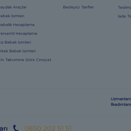
aydalı Araçlar
Besleyici Tarifler
Teslim
ebek İsimleri
İade T
ebelik Hesaplama
ersentil Hesaplama
ız Bebek İsimleri
rkek Bebek İsimleri
in Takvimine Göre Cinsiyet
Uzmanlard
İlkadımla
arı
0850 202 51 51