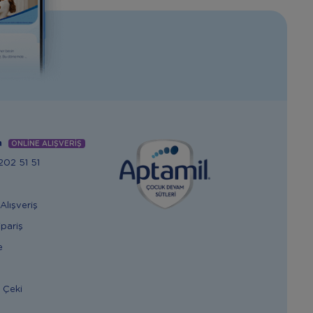
m
ONLİNE ALIŞVERİŞ
02 51 51
Alışveriş
ipariş
e
 Çeki