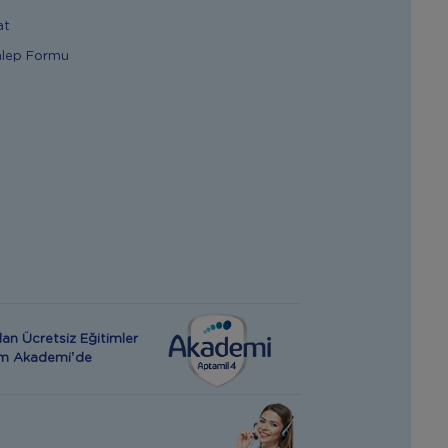
at
alep Formu
an Ücretsiz Eğitimler
rım Akademi’de