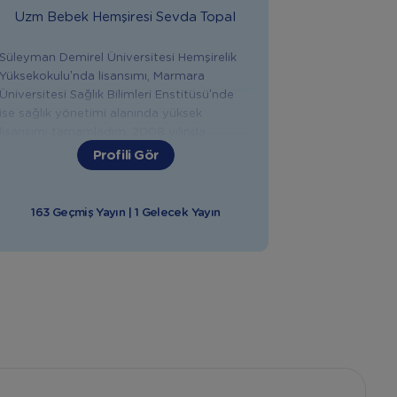
Uzm Bebek Hemşiresi
Sevda Topal
Süleyman Demirel Üniversitesi Hemşirelik
Yüksekokulu’nda lisansımı, Marmara
Üniversitesi Sağlık Bilimleri Enstitüsü’nde
ise sağlık yönetimi alanında yüksek
lisansımı tamamladım. 2008 yılında
Yeditepe Üniversitesi Hastanesi’nde
Profili Gör
çalışmaya başladım. 2012 yılından beri
Kadın Hastalıkları ve Doğum Servisi’nde
sorumlu hemşirelik yapmaktayım. Aynı
163 Geçmiş Yayın | 1 Gelecek Yayın
zamanda polikliniğimde “Emzirme
Danışmanlığı” ve “Eğitim Danışmanlığı”
yapıyorum. Doğuma hazırlık, emzirme
danışmanlığı, aromaterapi gibi pek çok
konuda aldım. Doğuma hazırlık, emzirme,
bebeğinizin sağlığı, beslenmesi ve
gelişimiyle ilgili tüm konularda sizlere
yardımcı olmaktan mutluluk duyarım.