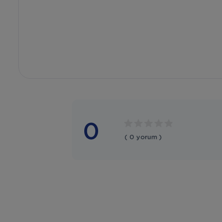
0
( 0 yorum )