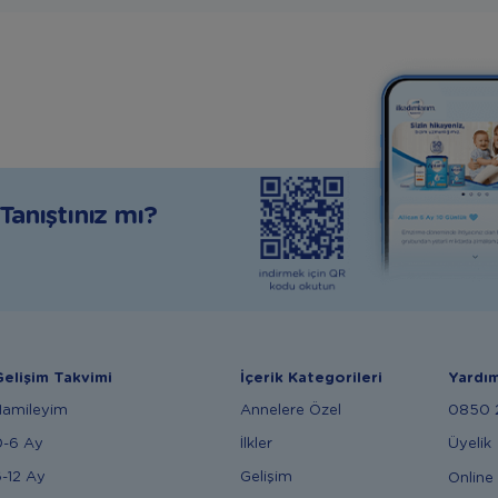
anıştınız mı?
elişim Takvimi
İçerik Kategorileri
Yardı
Hamileyim
Annelere Özel
0850 2
0-6 Ay
İlkler
Üyelik
-12 Ay
Gelişim
Online 