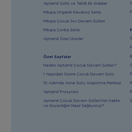
1
Aptamil Sütlü ve Tahıllı Ek Gıdalar
F
Milupa Organik Kavanoz Serisi
Milupa Çocuk Sıvı Devam Sütleri
Milupa Çorba Serisi
F
G
Aptamil Özel Ürünler
F
B
Özel Sayfalar
G
Neden Aptamil Çocuk Devam Sütleri?
P
1 Yaşından Sonra Çocuk Devam Sütü
K
10 Adımda Anne Sütü Araştırma Merkezi
E
Aptamil Prosyneo
Ç
Aptamil Çocuk Devam Sütleri'inin Kalite
ve Güvenliğini Nasıl Sağlıyoruz?