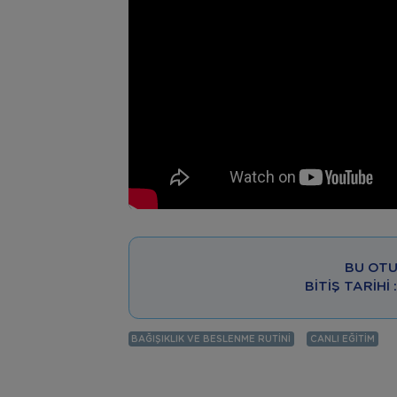
BU OTU
BITIŞ TARIHI
BAĞIŞIKLIK VE BESLENME RUTINI
CANLI EĞITIM