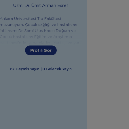
Uzm. Dr.
Ümit Arman Eşref
Ankara Üniversitesi Tıp Fakültesi
mezunuyum. Çocuk sağlığı ve hastalıkları
ihtisasımı Dr. Sami Ulus Kadın Doğum ve
Çocuk Hastalıkları Eğitim ve Araştırma
Hastanesi’nde tamamladım. Yurt içi ve yurt
dışında farklı şehir ve hastanelerde uzman
Profili Gör
çocuk doktoru olarak çalıştım. Şu anda
Medicana International Ankara
Hastanesi’nde görevimi sürdürüyorum.
67 Geçmiş Yayın | 0 Gelecek Yayın
İlkadımlarım Instagram hesabındaki canlı
yayınlarımla bebeğiyle ilgili sorusu olan
anne babalara destek oluyorum.
Bebeğinizin sağlığı, beslenmesi ve
gelişimiyle ilgili tüm konularda sizlere
yardımcı olmaktan mutluluk duyarım.
"