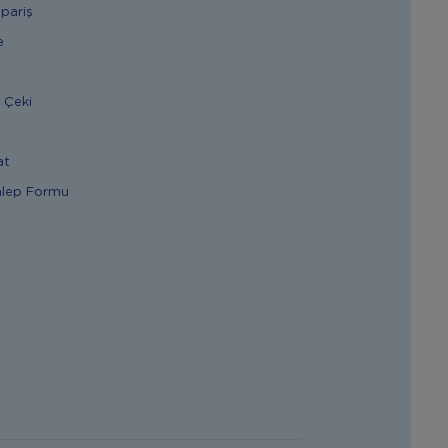
ipariş
e
 Çeki
at
alep Formu