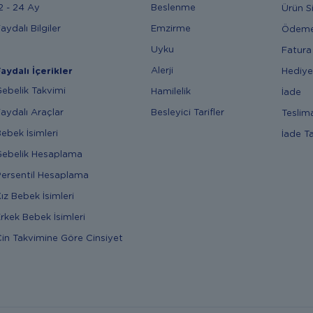
2 - 24 Ay
Beslenme
Ürün S
aydalı Bilgiler
Emzirme
Ödem
Uyku
Fatura
Alerji
Hediye
aydalı İçerikler
ebelik Takvimi
Hamilelik
İade
aydalı Araçlar
Besleyici Tarifler
Teslim
ebek İsimleri
İade T
ebelik Hesaplama
ersentil Hesaplama
ız Bebek İsimleri
rkek Bebek İsimleri
in Takvimine Göre Cinsiyet