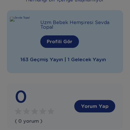
Herhangi bir içeriğe ulaşılamıyor
Uzm Bebek Hemşiresi Sevda
Topal
Profili Gör
163 Geçmiş Yayın | 1 Gelecek Yayın
0
Yorum Yap
( 0 yorum )