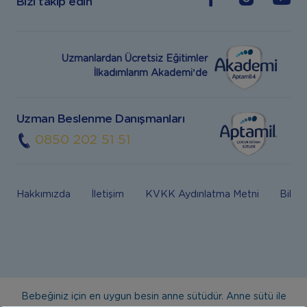
Bizi takip edin
Uzmanlardan Ücretsiz Eğitimler
İlkadımlarım Akademi’de
Uzman Beslenme Danışmanları
0850 202 51 51
Hakkımızda
İletişim
KVKK Aydınlatma Metni
Bilgi
Bebeğiniz için en uygun besin anne sütüdür. Anne sütü ile