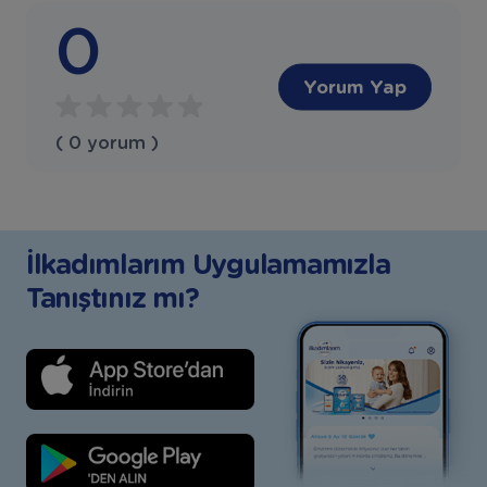
0
Yorum Yap
( 0 yorum )
İlkadımlarım Uygulamamızla
Tanıştınız mı?