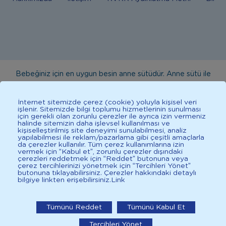
Bebeğiniz için en uygun besin anne sütüdür. Anne sütü ile
beslenmenin mümkün olmadığı durumlarda doktorunuza
danışınız. Bu sitede yayınlanan bilgiler hekim tavsiyesi
İnternet sitemizde çerez (cookie) yoluyla kişisel veri
işlenir. Sitemizde bilgi toplumu hizmetlerinin sunulması
yerine geçmez. En doğru bilgi için doktorunuza danışınız.
için gerekli olan zorunlu çerezler ile ayrıca izin vermeniz
halinde sitemizin daha işlevsel kullanılması ve
Sağlıklı yaşam için dengeli, çeşitli beslenilmelidir. *D vitamini
kişiselleştirilmiş site deneyimi sunulabilmesi, analiz
çocuklarda bağışıklık sisteminin normal işlevine katkıda
yapılabilmesi ile reklam/pazarlama gibi çeşitli amaçlarla
da çerezler kullanılır. Tüm çerez kullanımlarına izin
bulunur.
vermek için “Kabul et”, zorunlu çerezler dışındaki
çerezleri reddetmek için “Reddet” butonuna veya
çerez tercihlerinizi yönetmek için “Tercihleri Yönet”
butonuna tıklayabilirsiniz. Çerezler hakkındaki detaylı
bilgiye linkten erişebilirsiniz.
Link
2025 İlkadımlarım Her Hakkı Saklıdır.
İlkadımlarım: Bebek Gelişimi
Tümünü Reddet
Tümünü Kabul Et
İlkadımlarım'ı uygulamada aç
Tercihleri Yönet