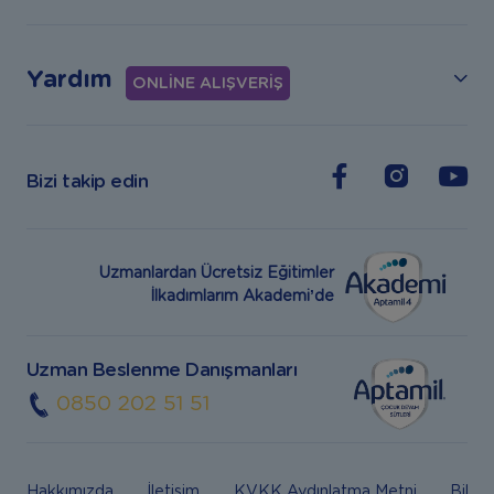
Yardım
ONLİNE ALIŞVERİŞ
Bizi takip edin
Uzmanlardan Ücretsiz Eğitimler
İlkadımlarım Akademi’de
Uzman Beslenme Danışmanları
0850 202 51 51
Hakkımızda
İletişim
KVKK Aydınlatma Metni
Bilgi