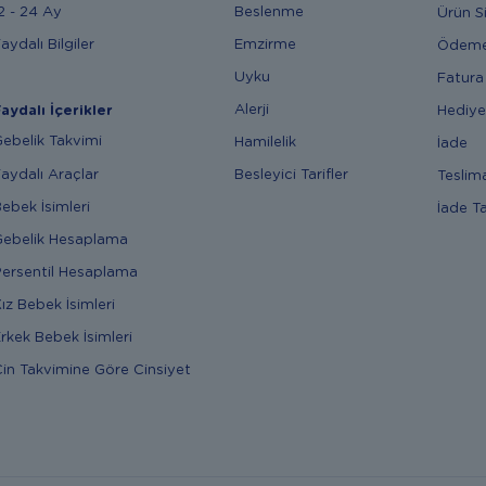
2 - 24 Ay
Beslenme
Ürün S
aydalı Bilgiler
Emzirme
Ödem
Uyku
Fatura
Alerji
Hediye
aydalı İçerikler
ebelik Takvimi
Hamilelik
İade
aydalı Araçlar
Besleyici Tarifler
Teslim
ebek İsimleri
İade T
ebelik Hesaplama
ersentil Hesaplama
ız Bebek İsimleri
rkek Bebek İsimleri
in Takvimine Göre Cinsiyet