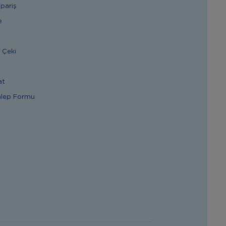
ipariş
e
 Çeki
at
alep Formu