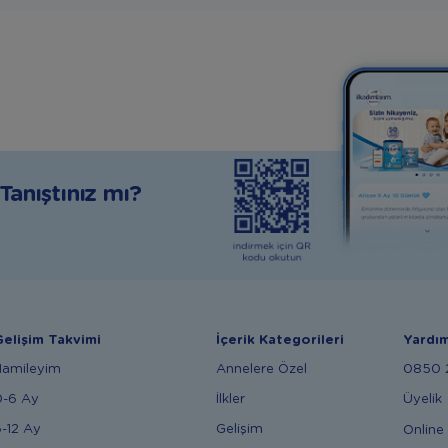
anıştınız mı?
elişim Takvimi
İçerik Kategorileri
Yardı
Hamileyim
Annelere Özel
0850 2
0-6 Ay
İlkler
Üyelik
-12 Ay
Gelişim
Online 