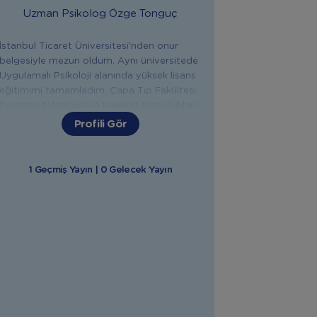
Uzman Psikolog
Özge Tonguç
İstanbul Ticaret Üniversitesi'nden onur
belgesiyle mezun oldum. Aynı üniversitede
Uygulamalı Psikoloji alanında yüksek lisans
eğitimimi tamamladım. Çapa Tıp Fakültesi
Davranış Nörolojisi ve Hareket Bozuklukları
biriminde ve Erenköy Ruh ve Sinir
Profili Gör
Hastalıkları Hastanesinde stajyer psikolog
olarak çalıştım. Pek çok seminer ve
kongrede yer aldım. Çeşitli sertifika
1 Geçmiş Yayın | 0 Gelecek Yayın
programları ve süpervizyon çalışmalarına
katılarak mesleki eğitimlerimi
sürdürmekteyim. 2009 yılından beri Koza
Danışmanlık’ta çocuk ve ergenlerle
çalışmalarıma, anaokullarında öğretmen ve
aile danışmanlığı yapmaya devam
etmekteyim. İlkadımlarım Akademi'de
yapacağımız canlı eğitimde sizlere
yardımcı olmaktan mutluluk duyarım.