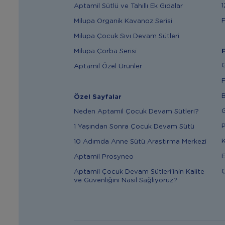
1
Aptamil Sütlü ve Tahıllı Ek Gıdalar
F
Milupa Organik Kavanoz Serisi
Milupa Çocuk Sıvı Devam Sütleri
Milupa Çorba Serisi
F
G
Aptamil Özel Ürünler
F
B
Özel Sayfalar
G
Neden Aptamil Çocuk Devam Sütleri?
P
1 Yaşından Sonra Çocuk Devam Sütü
K
10 Adımda Anne Sütü Araştırma Merkezi
E
Aptamil Prosyneo
Ç
Aptamil Çocuk Devam Sütleri'inin Kalite
ve Güvenliğini Nasıl Sağlıyoruz?