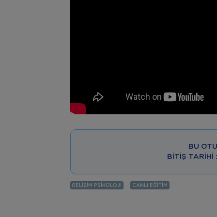
BU OTU
BITIŞ TARIHI
GELIŞIM PSIKOLOJI
CANLI EĞITIM