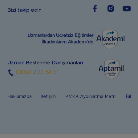
Bizi takip edin
Uzmanlardan Ücretsiz Eğitimler
İlkadımlarım Akademi’de
Uzman Beslenme Danışmanları
0850 202 51 51
Hakkımızda
İletişim
KVKK Aydınlatma Metni
Bilgi