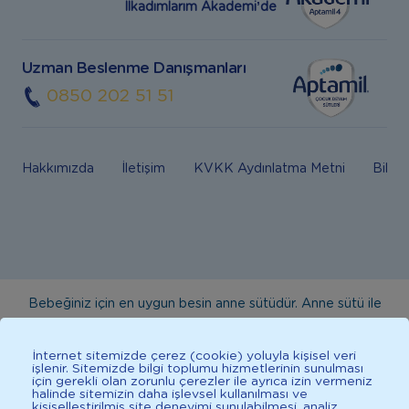
İlkadımlarım Akademi’de
Uzman Beslenme Danışmanları
0850 202 51 51
Hakkımızda
İletişim
KVKK Aydınlatma Metni
Bilgi
Bebeğiniz için en uygun besin anne sütüdür. Anne sütü ile
beslenmenin mümkün olmadığı durumlarda doktorunuza
danışınız. Bu sitede yayınlanan bilgiler hekim tavsiyesi
İnternet sitemizde çerez (cookie) yoluyla kişisel veri
işlenir. Sitemizde bilgi toplumu hizmetlerinin sunulması
yerine geçmez. En doğru bilgi için doktorunuza danışınız.
için gerekli olan zorunlu çerezler ile ayrıca izin vermeniz
halinde sitemizin daha işlevsel kullanılması ve
Sağlıklı yaşam için dengeli, çeşitli beslenilmelidir. *D vitamini
kişiselleştirilmiş site deneyimi sunulabilmesi, analiz