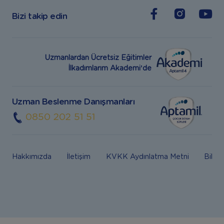
Bizi takip edin
Uzmanlardan Ücretsiz Eğitimler
İlkadımlarım Akademi’de
Uzman Beslenme Danışmanları
0850 202 51 51
Hakkımızda
İletişim
KVKK Aydınlatma Metni
Bilgi