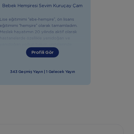
Bebek Hemşiresi
Sevim Kuruçay Çam
Lise eğitimimi “ebe-hemşire”, ön lisans
eğitimimi “hemşire” olarak tamamladım.
Meslek hayatımın 20 yılında aktif olarak
hastanelerde özellikle yenidoğan ve
yenidoğan yoğun bakım ünitelerinde
çalıştım. Anne Bebek Yogası, IAIM
Profili Gör
Uluslararası Bebek Masaji Eğitmenliği,
Emzirme Danışmanlığı, Gebelik ve Doğum
Sonrası Eğitim Koçluğu ,Sağlık Bakanlığı İlk
343 Geçmiş Yayın | 1 Gelecek Yayın
Yardim Eğitici Eğitmenliği, Bebek Gelişimi
ve Bakımları, Uyku Düzeni Sağlama gibi
konularda eğitimler aldım. Yaklaşık 12 yıldır
annelere; gebelik, doğum, doğum sonrası,
bebek bakımı, emzirme, bebeklerde ek gıda
ve ilk yardım konularında eğitim ve destek
veriyorum. Doğuma hazırlık, emzirme,
bebeğinizin sağlığı, beslenmesi, bakımı ve
gelişimiyle ilgili tüm konularda sizlere
yardımcı olmaktan mutluluk duyarım.