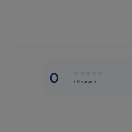
0
( 0 yorum )