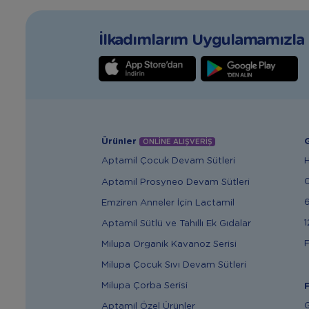
İlkadımlarım Uygulamamızla T
Ürünler
G
ONLİNE ALIŞVERİŞ
Aptamil Çocuk Devam Sütleri
Aptamil Prosyneo Devam Sütleri
6
Emziren Anneler İçin Lactamil
1
Aptamil Sütlü ve Tahıllı Ek Gıdalar
F
Milupa Organik Kavanoz Serisi
Milupa Çocuk Sıvı Devam Sütleri
Milupa Çorba Serisi
F
G
Aptamil Özel Ürünler