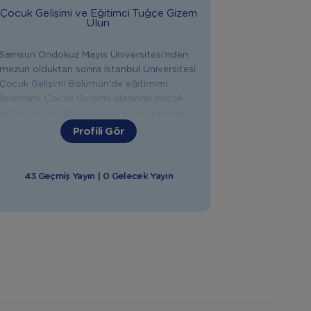
Çocuk Gelişimi ve Eğitimci
Tuğçe Gizem
Ulun
Samsun Ondokuz Mayıs Üniversitesi'nden
mezun olduktan sonra İstanbul Üniversitesi
Çocuk Gelişimi Bölümün'de eğitimimi
ilerlettim. Çocuk Gelişimi alanında birçok
eğitim ve sertifika programlarına katılarak
alanımda gerekli yetkinliklere ulaştım. Şu
Profili Gör
anda Ankara'da özel bir özel eğitim ve
rehabilitasyon merkezinde kurum müdürü
olarak görevime devam etmekteyim.
43 Geçmiş Yayın | 0 Gelecek Yayın
Bebeğinizle ilgili konularda sizlere destek
olmaktan mutluluk duyarım.
"