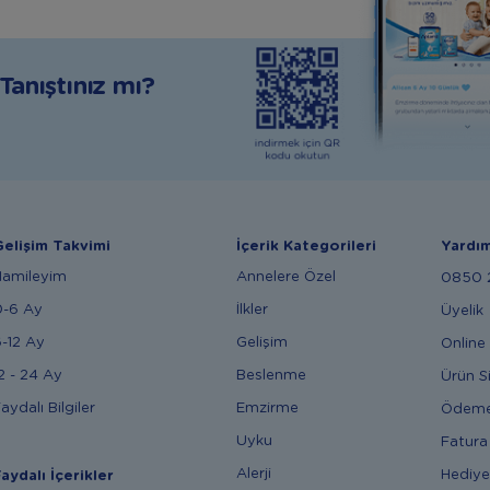
anıştınız mı?
elişim Takvimi
İçerik Kategorileri
Yardı
Hamileyim
Annelere Özel
0850 2
0-6 Ay
İlkler
Üyelik
-12 Ay
Gelişim
Online 
2 - 24 Ay
Beslenme
Ürün S
aydalı Bilgiler
Emzirme
Ödem
Uyku
Fatura
Alerji
Hediye
aydalı İçerikler