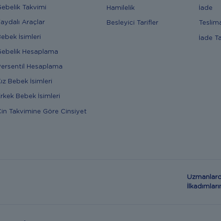
ebelik Takvimi
Hamilelik
İade
aydalı Araçlar
Besleyici Tarifler
Teslim
ebek İsimleri
İade T
ebelik Hesaplama
ersentil Hesaplama
ız Bebek İsimleri
rkek Bebek İsimleri
in Takvimine Göre Cinsiyet
Uzmanlard
İlkadımla