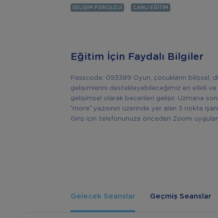
GELIŞIM PSIKOLOJI
CANLI EĞITIM
Eğitim İçin Faydalı Bilgiler
Passcode: 093389 Oyun, çocukların bilişsel, d
gelişimlerini destekleyebileceğimiz en etkili 
gelişimsel olarak becerileri gelişir. Uzmana sor
“more” yazısının üzerinde yer alan 3 nokta işaret
Giriş için telefonunuza önceden Zoom uygulam
Gelecek Seanslar
Geçmiş Seanslar