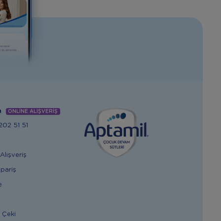
m
ONLİNE ALIŞVERİŞ
02 51 51
Alışveriş
ipariş
e
 Çeki