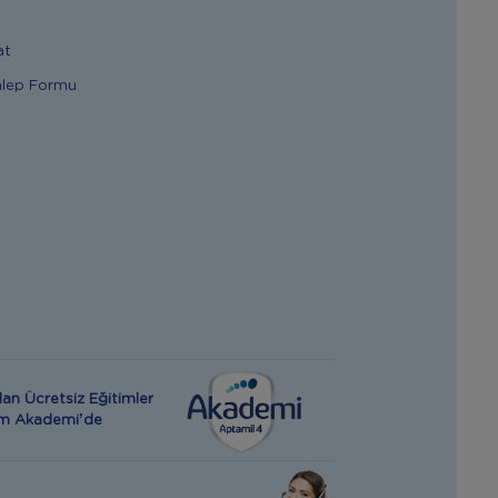
at
alep Formu
an Ücretsiz Eğitimler
rım Akademi’de