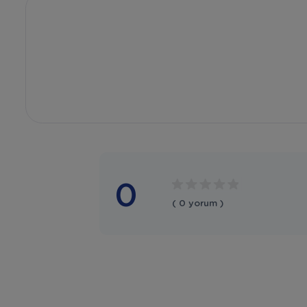
0
( 0 yorum )