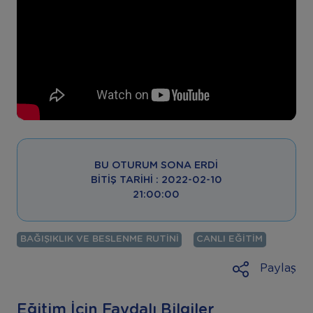
BU OTURUM SONA ERDI
BITIŞ TARIHI : 2022-02-10
21:00:00
BAĞIŞIKLIK VE BESLENME RUTINI
CANLI EĞITIM
Paylaş
Eğitim İçin Faydalı Bilgiler