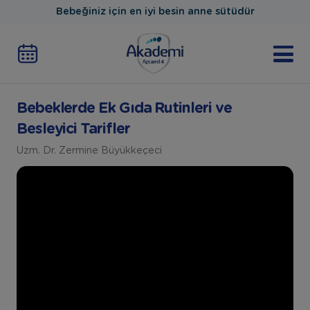
Bebeğiniz için en iyi besin anne sütüdür
Bebeklerde Ek Gıda Rutinleri ve
Besleyici Tarifler
Uzm. Dr. Zermine Büyükkeçeci