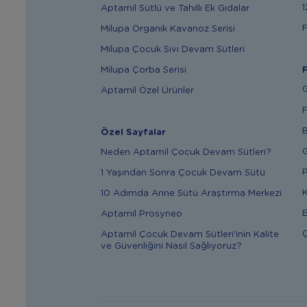
1
Aptamil Sütlü ve Tahıllı Ek Gıdalar
F
Milupa Organik Kavanoz Serisi
Milupa Çocuk Sıvı Devam Sütleri
Milupa Çorba Serisi
F
G
Aptamil Özel Ürünler
F
B
Özel Sayfalar
G
Neden Aptamil Çocuk Devam Sütleri?
P
1 Yaşından Sonra Çocuk Devam Sütü
K
10 Adımda Anne Sütü Araştırma Merkezi
E
Aptamil Prosyneo
Ç
Aptamil Çocuk Devam Sütleri'inin Kalite
ve Güvenliğini Nasıl Sağlıyoruz?