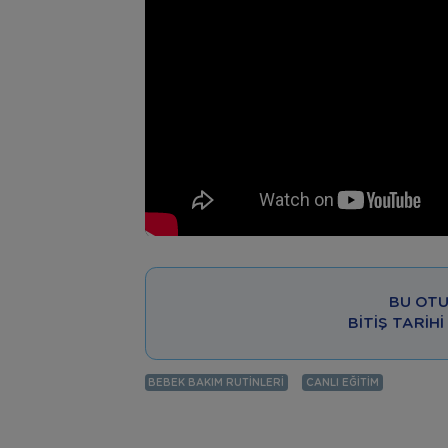
BU OTU
BITIŞ TARIHI
BEBEK BAKIM RUTINLERI
CANLI EĞITIM