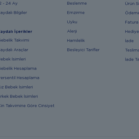
2 - 24 Ay
Beslenme
Ürün S
aydalı Bilgiler
Emzirme
Ödem
Uyku
Fatura
Alerji
Hediye
aydalı İçerikler
ebelik Takvimi
Hamilelik
İade
aydalı Araçlar
Besleyici Tarifler
Teslim
ebek İsimleri
İade T
ebelik Hesaplama
ersentil Hesaplama
ız Bebek İsimleri
rkek Bebek İsimleri
in Takvimine Göre Cinsiyet