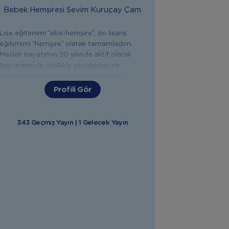
Bebek Hemşiresi
Sevim Kuruçay Çam
Lise eğitimimi “ebe-hemşire”, ön lisans
eğitimimi “hemşire” olarak tamamladım.
Meslek hayatımın 20 yılında aktif olarak
hastanelerde özellikle yenidoğan ve
yenidoğan yoğun bakım ünitelerinde
çalıştım. Anne Bebek Yogası, IAIM
Profili Gör
Uluslararası Bebek Masaji Eğitmenliği,
Emzirme Danışmanlığı, Gebelik ve Doğum
Sonrası Eğitim Koçluğu ,Sağlık Bakanlığı İlk
343 Geçmiş Yayın | 1 Gelecek Yayın
Yardim Eğitici Eğitmenliği, Bebek Gelişimi
ve Bakımları, Uyku Düzeni Sağlama gibi
konularda eğitimler aldım. Yaklaşık 12 yıldır
annelere; gebelik, doğum, doğum sonrası,
bebek bakımı, emzirme, bebeklerde ek gıda
ve ilk yardım konularında eğitim ve destek
veriyorum. Doğuma hazırlık, emzirme,
bebeğinizin sağlığı, beslenmesi, bakımı ve
gelişimiyle ilgili tüm konularda sizlere
yardımcı olmaktan mutluluk duyarım.