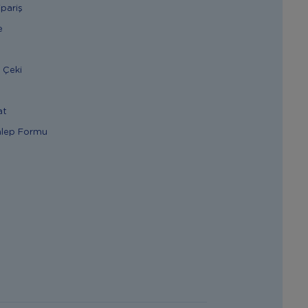
ipariş
e
 Çeki
at
alep Formu