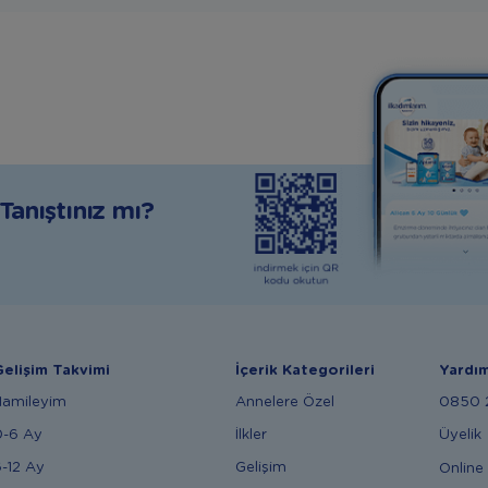
anıştınız mı?
elişim Takvimi
İçerik Kategorileri
Yardı
Hamileyim
Annelere Özel
0850 2
0-6 Ay
İlkler
Üyelik
-12 Ay
Gelişim
Online 