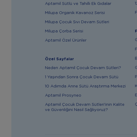
1
Aptamil Sütlü ve Tahıllı Ek Gıdalar
F
Milupa Organik Kavanoz Serisi
Milupa Çocuk Sıvı Devam Sütleri
Milupa Çorba Serisi
F
G
Aptamil Özel Ürünler
F
B
Özel Sayfalar
G
Neden Aptamil Çocuk Devam Sütleri?
P
1 Yaşından Sonra Çocuk Devam Sütü
K
10 Adımda Anne Sütü Araştırma Merkezi
E
Aptamil Prosyneo
Ç
Aptamil Çocuk Devam Sütleri'inin Kalite
ve Güvenliğini Nasıl Sağlıyoruz?