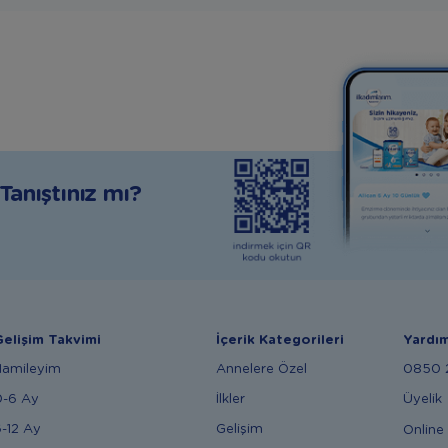
anıştınız mı?
elişim Takvimi
İçerik Kategorileri
Yardı
Hamileyim
Annelere Özel
0850 2
0-6 Ay
İlkler
Üyelik
-12 Ay
Gelişim
Online 