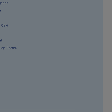
ipariş
e
 Çeki
at
alep Formu