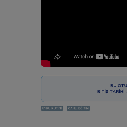
BU OTU
BITIŞ TARIHI
UYKU RUTINI
CANLI EĞITIM