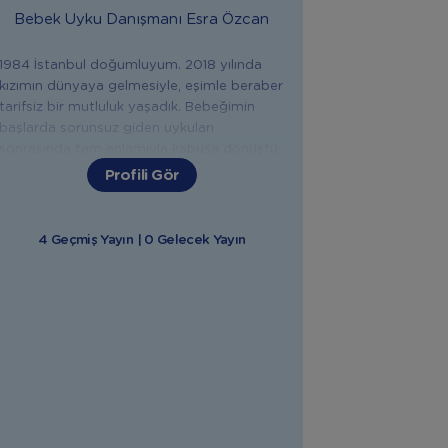
Bebek Uyku Danışmanı
Esra Özcan
1984 İstanbul doğumluyum. 2018 yılında
kızımın dünyaya gelmesiyle, eşimle beraber
tarifsiz bir mutluluk yaşadık. Bebeğimin
başlarda sorunsuz giden uykuları
sonrasında tam anlamıyla kabusa dönüştü
ve üstelik neden olduğunu da
Profili Gör
anlayamıyordum. Doktorumuza
sorduğumda bana uyku eğitiminden
bahsetti ve böylece bu mucizeyle tanışmış
4 Geçmiş Yayın | 0 Gelecek Yayın
olduk. Kızım sağlıklı bir şekilde yatağında
mışıl mışıl uyumaya başladıktan sonra daha
huzurlu ve daha sosyal bir bebek oldu. Biz
de anne-babası olarak düzenli uykularımıza
ve huzurumuza tekrar kavuştuk.
Yaşadığımız bu mucizevi dönüşümü bizim
gibi zor dönemler geçiren ebeveynlerle
paylaşabilmek amacıyla, uyku eğitiminde
dünyaca ünlü bir marka olan ve bebek
uykusuna tam anlamıyla bütüncül bir bakış