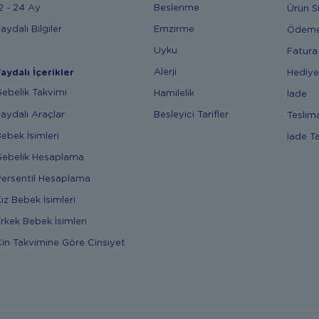
2 - 24 Ay
Beslenme
Ürün S
aydalı Bilgiler
Emzirme
Ödem
Uyku
Fatura
Alerji
Hediye
aydalı İçerikler
ebelik Takvimi
Hamilelik
İade
aydalı Araçlar
Besleyici Tarifler
Teslim
ebek İsimleri
İade T
ebelik Hesaplama
ersentil Hesaplama
ız Bebek İsimleri
rkek Bebek İsimleri
in Takvimine Göre Cinsiyet