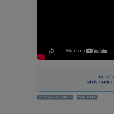
BU OTU
BITIŞ TARIHI
BEBEK BAKIM RUTINLERI
CANLI EĞITIM