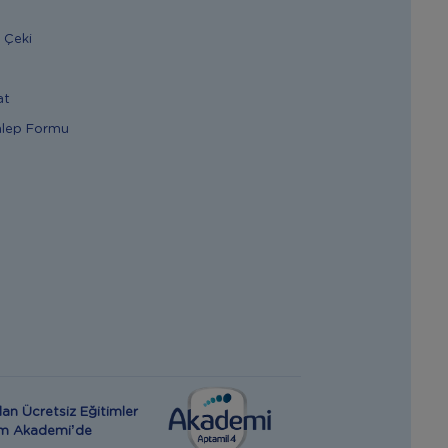
 Çeki
at
alep Formu
an Ücretsiz Eğitimler
rım Akademi’de