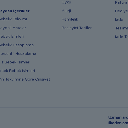
Uyku
Fatura
Alerji
Hediye
aydalı İçerikler
ebelik Takvimi
Hamilelik
İade
aydalı Araçlar
Besleyici Tarifler
Teslim
ebek İsimleri
İade T
ebelik Hesaplama
ersentil Hesaplama
ız Bebek İsimleri
rkek Bebek İsimleri
in Takvimine Göre Cinsiyet
Uzmanlard
İlkadımla