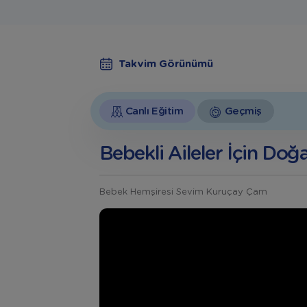
Takvim Görünümü
Canlı Eğitim
Geçmiş
Bebekli Aileler İçin Doğ
Bebek Hemşiresi Sevim Kuruçay Çam