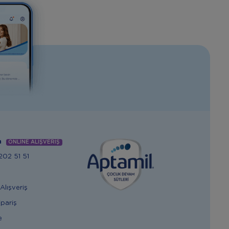
m
ONLİNE ALIŞVERİŞ
02 51 51
Alışveriş
ipariş
e