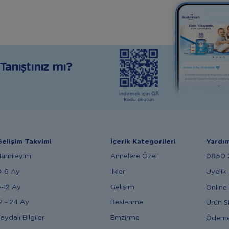
anıştınız mı?
elişim Takvimi
İçerik Kategorileri
Yardı
Hamileyim
Annelere Özel
0850 2
0-6 Ay
İlkler
Üyelik
-12 Ay
Gelişim
Online 
2 - 24 Ay
Beslenme
Ürün S
aydalı Bilgiler
Emzirme
Ödem