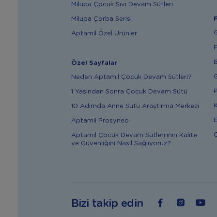
Milupa Çocuk Sıvı Devam Sütleri
Milupa Çorba Serisi
F
G
Aptamil Özel Ürünler
F
B
Özel Sayfalar
G
Neden Aptamil Çocuk Devam Sütleri?
P
1 Yaşından Sonra Çocuk Devam Sütü
K
10 Adımda Anne Sütü Araştırma Merkezi
E
Aptamil Prosyneo
Ç
Aptamil Çocuk Devam Sütleri'inin Kalite
ve Güvenliğini Nasıl Sağlıyoruz?
Bizi takip edin