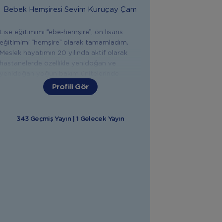
Bebek Hemşiresi
Sevim Kuruçay Çam
Lise eğitimimi “ebe-hemşire”, ön lisans
eğitimimi “hemşire” olarak tamamladım.
Meslek hayatımın 20 yılında aktif olarak
hastanelerde özellikle yenidoğan ve
yenidoğan yoğun bakım ünitelerinde
çalıştım. Anne Bebek Yogası, IAIM
Profili Gör
Uluslararası Bebek Masaji Eğitmenliği,
Emzirme Danışmanlığı, Gebelik ve Doğum
Sonrası Eğitim Koçluğu ,Sağlık Bakanlığı İlk
343 Geçmiş Yayın | 1 Gelecek Yayın
Yardim Eğitici Eğitmenliği, Bebek Gelişimi
ve Bakımları, Uyku Düzeni Sağlama gibi
konularda eğitimler aldım. Yaklaşık 12 yıldır
annelere; gebelik, doğum, doğum sonrası,
bebek bakımı, emzirme, bebeklerde ek gıda
ve ilk yardım konularında eğitim ve destek
veriyorum. Doğuma hazırlık, emzirme,
bebeğinizin sağlığı, beslenmesi, bakımı ve
gelişimiyle ilgili tüm konularda sizlere
yardımcı olmaktan mutluluk duyarım.