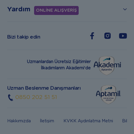
Yardım
ONLİNE ALIŞVERİŞ
Bizi takip edin
Uzmanlardan Ücretsiz Eğitimler
İlkadımlarım Akademi’de
Uzman Beslenme Danışmanları
0850 202 51 51
Hakkımızda
İletişim
KVKK Aydınlatma Metni
Bilgi