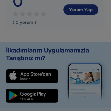
0
Yorum Yap
( 0 yorum )
İlkadımlarım Uygulamamızla
Tanıştınız mı?