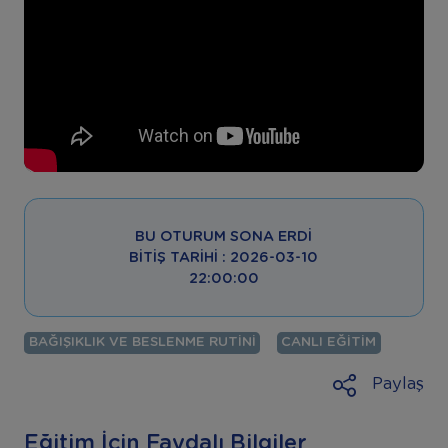
BU OTURUM SONA ERDI
BITIŞ TARIHI : 2026-03-10
22:00:00
BAĞIŞIKLIK VE BESLENME RUTINI
CANLI EĞITIM
Paylaş
Eğitim İçin Faydalı Bilgiler