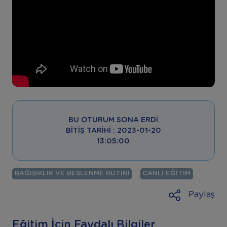
BU OTURUM SONA ERDI
BITIŞ TARIHI : 2023-01-20
13:05:00
BAĞIŞIKLIK VE BESLENME RUTINI
CANLI EĞITIM
Paylaş
Eğitim İçin Faydalı Bilgiler