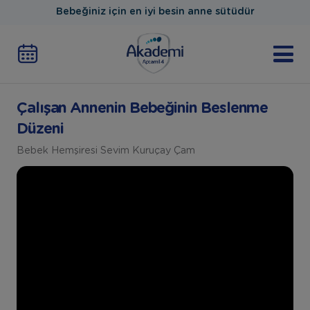
Bebeğiniz için en iyi besin anne sütüdür
Çalışan Annenin Bebeğinin Beslenme
Düzeni
Bebek Hemşiresi Sevim Kuruçay Çam