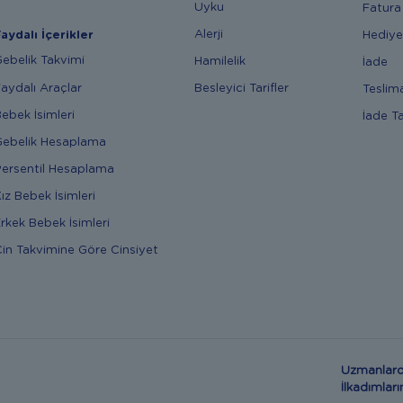
Uyku
Fatura
Alerji
Hediye
aydalı İçerikler
ebelik Takvimi
Hamilelik
İade
aydalı Araçlar
Besleyici Tarifler
Teslim
ebek İsimleri
İade T
ebelik Hesaplama
ersentil Hesaplama
ız Bebek İsimleri
rkek Bebek İsimleri
in Takvimine Göre Cinsiyet
Uzmanlard
İlkadımla