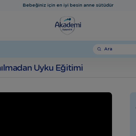
Bebeğiniz için en iyi besin anne sütüdür
Ara
nılmadan Uyku Eğitimi