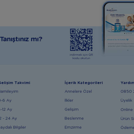
anıştınız mı?
elişim Takvimi
İçerik Kategorileri
Yardı
Hamileyim
Annelere Özel
0850 2
0-6 Ay
İlkler
Üyelik
-12 Ay
Gelişim
Online 
2 - 24 Ay
Beslenme
Ürün S
aydalı Bilgiler
Emzirme
Ödem