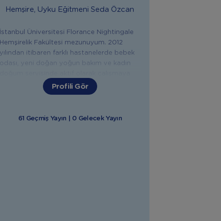
Hemşire, Uyku Eğitmeni
Seda Özcan
İstanbul Üniversitesi Florance Nightingale
Hemşirelik Fakültesi mezunuyum. 2012
yılından itibaren farklı hastanelerde bebek
odası, yeni doğan yoğun bakım ve kadın
doğum servisinde aktif olarak çalışmaya
başladım. 6 yıl özel bir çocuk nöroloji
Profili Gör
kliniğinde eğitim hemşiresi olarak görev
yaptım. Eğitimlerimi yurt içi ve yurt dışında
tamamladım. International Parenting And
61 Geçmiş Yayın | 0 Gelecek Yayın
Health Institute Hamile Bebek ve Uyku
Danışmanlığı (IPHI/ABD), Uyku Tıbbı ve
Uyku Bozuklukları (University of Yale,
Prechtl’s Method yenidoğan hareket analizi
(University of Modena,İtalya), Dunstan
bebek dili, İAİM uluslararası bebek masajı
eğitmenliği, Emzirme Danışmanlığı, Sağlık
Bakanlığı İlk Yardım Eğitici Eğitmenliği,
Floortime oyun terapisi eğitimi, çocuklarda
pozitif disiplin sınır koyma, hamilelik