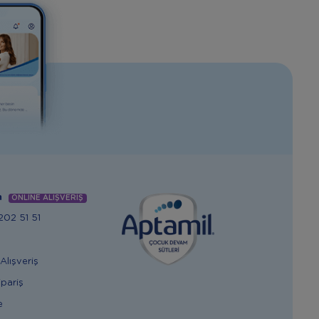
m
ONLİNE ALIŞVERİŞ
02 51 51
Alışveriş
ipariş
e