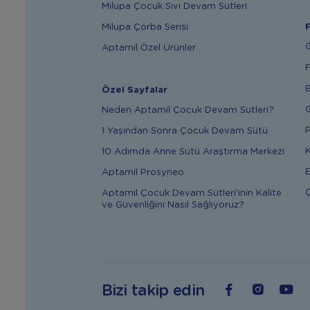
Milupa Çocuk Sıvı Devam Sütleri
Milupa Çorba Serisi
F
G
Aptamil Özel Ürünler
F
B
Özel Sayfalar
G
Neden Aptamil Çocuk Devam Sütleri?
P
1 Yaşından Sonra Çocuk Devam Sütü
K
10 Adımda Anne Sütü Araştırma Merkezi
E
Aptamil Prosyneo
Ç
Aptamil Çocuk Devam Sütleri'inin Kalite
ve Güvenliğini Nasıl Sağlıyoruz?
Bizi takip edin