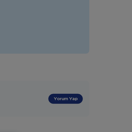
dönemi ve hamilelik sonrası pilates
eğitmenliği eğitimlerimi yurt içi ve yurt
dışında tamamladım. 2013 yılından itibaren
binlerce bebeğe ve aileye birçok farklı
konuda danışmanlık verme, dokunma
fırsatı buldum. Uyku koçu, Anne-Bebek
koçu, Hamile koçu olarak sizlere yardımcı
olmaktan keyif duyarım.
"
Yorum Yap