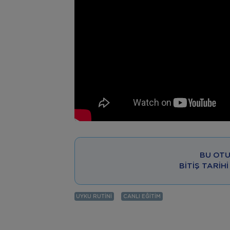
BU OTU
BITIŞ TARIHI
UYKU RUTINI
CANLI EĞITIM