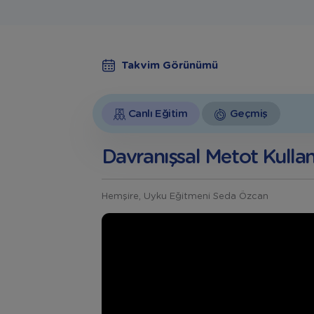
Takvim Görünümü
Canlı Eğitim
Geçmiş
Davranışsal Metot Kulla
Hemşire, Uyku Eğitmeni Seda Özcan