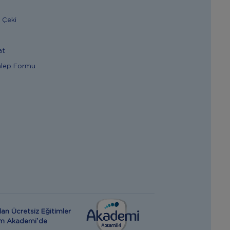
 Çeki
at
alep Formu
an Ücretsiz Eğitimler
rım Akademi’de