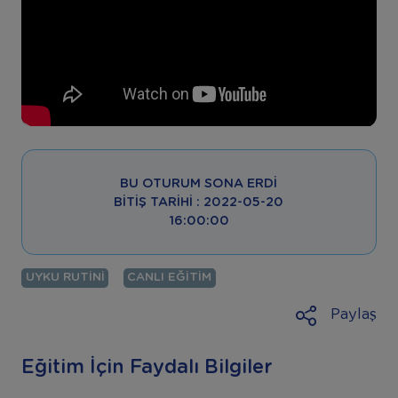
BU OTURUM SONA ERDI
BITIŞ TARIHI : 2022-05-20
16:00:00
UYKU RUTINI
CANLI EĞITIM
Paylaş
Eğitim İçin Faydalı Bilgiler